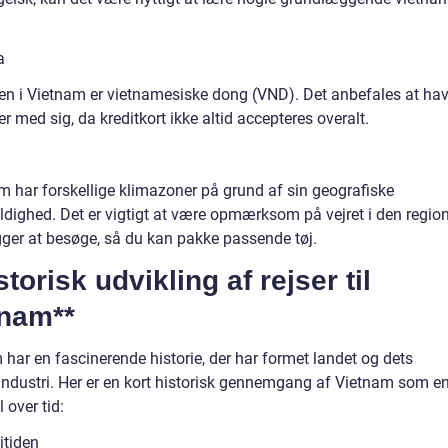
a
aen i Vietnam er vietnamesiske dong (VND). Det anbefales at ha
r med sig, da kreditkort ikke altid accepteres overalt.
am har forskellige klimazoner på grund af sin geografiske
dighed. Det er vigtigt at være opmærksom på vejret i den region
ger at besøge, så du kan pakke passende tøj.
storisk udvikling af rejser til
tnam**
har en fascinerende historie, der har formet landet og dets
industri. Her er en kort historisk gennemgang af Vietnam som e
 over tid:
itiden