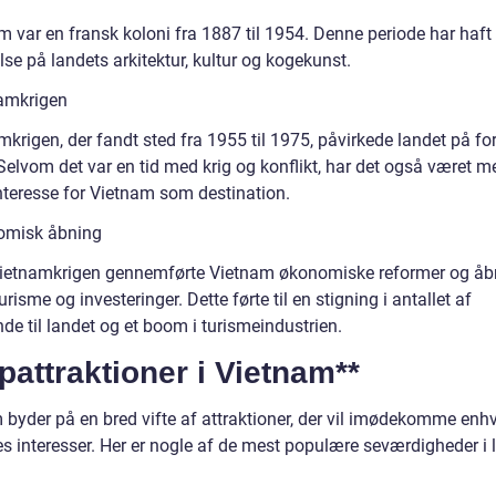
m var en fransk koloni fra 1887 til 1954. Denne periode har haft
lse på landets arkitektur, kultur og kogekunst.
amkrigen
mkrigen, der fandt sted fra 1955 til 1975, påvirkede landet på for
elvom det var en tid med krig og konflikt, har det også været med
nteresse for Vietnam som destination.
omisk åbning
 Vietnamkrigen gennemførte Vietnam økonomiske reformer og å
turisme og investeringer. Dette førte til en stigning i antallet af
de til landet og et boom i turismeindustrien.
pattraktioner i Vietnam**
 byder på en bred vifte af attraktioner, der vil imødekomme enh
es interesser. Her er nogle af de mest populære seværdigheder i 