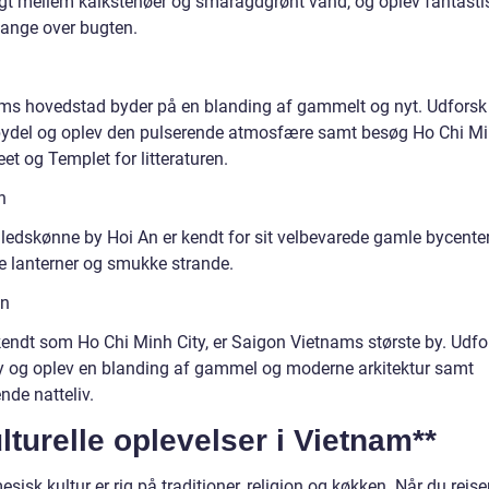
gt mellem kalkstenøer og smaragdgrønt vand, og oplev fantasti
ange over bugten.
i
ams hovedstad byder på en blanding af gammelt og nyt. Udforsk
ydel og oplev den pulserende atmosfære samt besøg Ho Chi Mi
t og Templet for litteraturen.
n
lledskønne by Hoi An er kendt for sit velbevarede gamle bycenter
ge lanterner og smukke strande.
on
kendt som Ho Chi Minh City, er Saigon Vietnams største by. Udfo
by og oplev en blanding af gammel og moderne arkitektur samt
de natteliv.
lturelle oplevelser i Vietnam**
sisk kultur er rig på traditioner, religion og køkken. Når du rejser