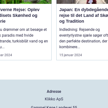
iverne Rejse: Oplev
Japan: En dybdegåend
disets Skønhed og
rejse til det Land af S
rie
og Tradition
du drømmer om at besøge et
Indledning: Rejsende og
k paradis med hvide
eventyrlystne sjæle søger oft
rande, turkisblåt vand og en
den perfekte destination, der
u...
kombinere...
uar 2024
15 januar 2024
Adresse