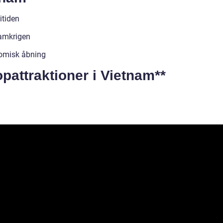
itiden
amkrigen
omisk åbning
opattraktioner i Vietnam**