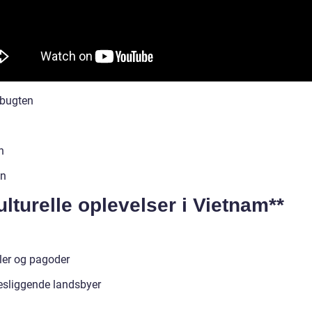
bugten
i
n
on
ulturelle oplevelser i Vietnam**
er og pagoder
esliggende landsbyer