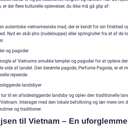
 er der flere kulturelle oplevelser, du ikke må gå glip af:
en autentiske vietnamesiske mad, der er kendt for sin friskhed o
ed. Nyd en skål pho (nudelsuppe) eller springruller fra et af de l
r.
er og pagoder
 nogle af Vietnams smukke templer og pagoder for at opleve de
elle side af landet. Den berømte pagode, Perfume Pagoda, er et 
urelle rejsende.
esliggende landsbyer
 tur til en afsidesliggende landsby og oplev den traditionelle lan
l i Vietnam. Interager med den lokale befolkning og lær mere om 
rutiner og traditioner.
jsen til Vietnam – En uforglemme