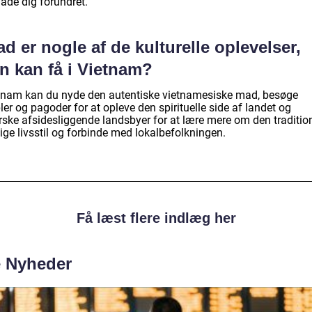
lade dig forundret.
d er nogle af de kulturelle oplevelser,
n kan få i Vietnam?
etnam kan du nyde den autentiske vietnamesiske mad, besøge
er og pagoder for at opleve den spirituelle side af landet og
rske afsidesliggende landsbyer for at lære mere om den tradition
ige livsstil og forbinde med lokalbefolkningen.
Få læst flere indlæg her
e Nyheder