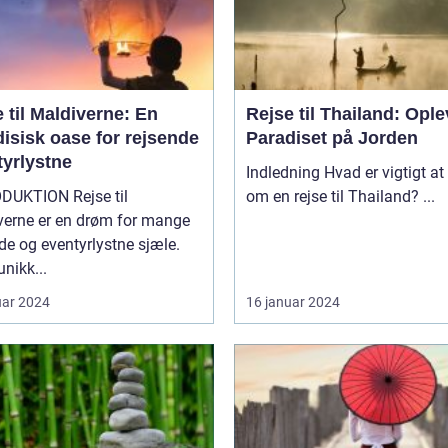
 til Maldiverne: En
Rejse til Thailand: Ople
isisk oase for rejsende
Paradiset på Jorden
tyrlystne
Indledning Hvad er vigtigt at vide
TION Rejse til
om en rejse til Thailand? ...
verne er en drøm for mange
de og eventyrlystne sjæle.
unikk...
uar 2024
16 januar 2024