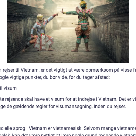
rejser til Vietnam, er det vigtigt at være opmærksom på visse fa
ogle vigtige punkter, du bør vide, før du tager afsted:
il visum
ste rejsende skal have et visum for at indrejse i Vietnam. Det er vi
ge de gældende regler for visumansøgning, inden du rejser.
g
fficielle sprog i Vietnam er vietnamesisk. Selvom mange vietnam
ngelsk, kan det være nyttigt at lære nogle grundlæggende vietna