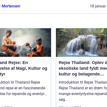
r Mortensen
18 januar
land Rejse: En
Rejse Thailand: Oplev 
else af Magi, Kultur og
eksotiske land fyldt me
tyr
kultur og betagende
skønhed
uktion til Thailand Rejse
Introduktion til Rejse Thaila
nd rejse er en fascinerende
Rejse Thailand er en drøm fo
lse for rejsende og eventyr...
mange eventyrlystne rejsende
søg...