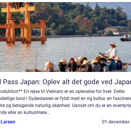
l Pass Japan: Oplev alt det gode ved Japa
roduktion** En rejse til Vietnam er en oplevelse for livet. Dette
derlige land i Sydøstasien er fyldt med en rig kultur, en fascine
rie og betagende naturlig skønhed. Uanset om du er en eventyrl
nde eller en kulturintere...
 Larsen
01 december