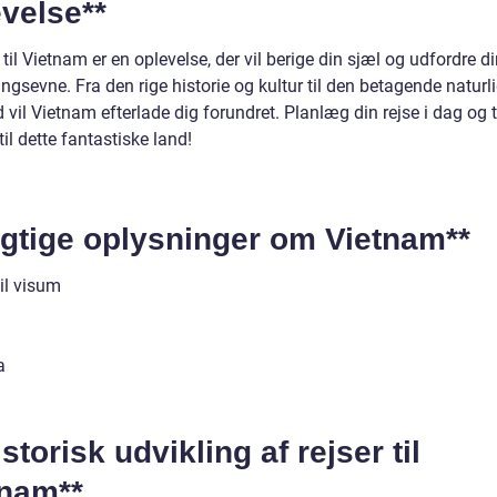
velse**
 til Vietnam er en oplevelse, der vil berige din sjæl og udfordre d
lingsevne. Fra den rige historie og kultur til den betagende naturl
vil Vietnam efterlade dig forundret. Planlæg din rejse i dag og 
til dette fantastiske land!
igtige oplysninger om Vietnam**
il visum
g
a
istorisk udvikling af rejser til
tnam**