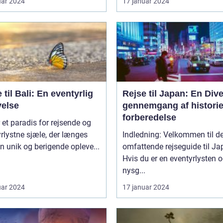
uar 2024
17 januar 2024
 til Bali: En eventyrlig
Rejse til Japan: En Dive
velse
gennemgang af histori
forberedelse
r et paradis for rejsende og
rlystne sjæle, der længes
Indledning: Velkommen til d
en unik og berigende opleve...
omfattende rejseguide til Ja
Hvis du er en eventyrlysten 
nysg...
uar 2024
17 januar 2024