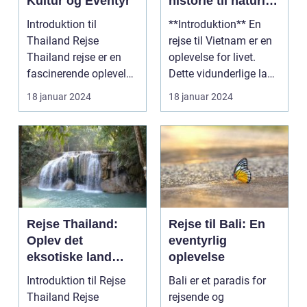
Kultur og Eventyr
historie til naturlig
skønhed
Introduktion til
**Introduktion** En
Thailand Rejse
rejse til Vietnam er en
Thailand rejse er en
oplevelse for livet.
fascinerende oplevelse
Dette vidunderlige land
for rejsende og
i Sydøstasi...
18 januar 2024
18 januar 2024
eventyr...
Rejse Thailand:
Rejse til Bali: En
Oplev det
eventyrlig
eksotiske land
oplevelse
fyldt med rig kultur
Introduktion til Rejse
Bali er et paradis for
og betagende
Thailand Rejse
rejsende og
skønhed