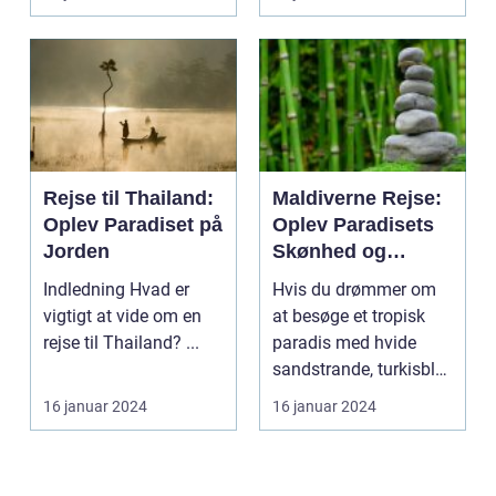
nysg...
Dette unikk...
Rejse til Thailand:
Maldiverne Rejse:
Oplev Paradiset på
Oplev Paradisets
Jorden
Skønhed og
Historie
Indledning Hvad er
Hvis du drømmer om
vigtigt at vide om en
at besøge et tropisk
rejse til Thailand? ...
paradis med hvide
sandstrande, turkisblåt
vand og en unik ku...
16 januar 2024
16 januar 2024