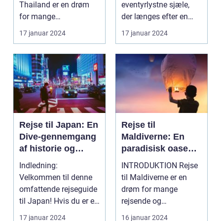
Thailand er en drøm
eventyrlystne sjæle,
for mange
der længes efter en
eventyrlystne rejsende,
unik og berigende
17 januar 2024
17 januar 2024
der søg...
opleve...
Rejse til Japan: En
Rejse til
Dive-gennemgang
Maldiverne: En
af historie og
paradisisk oase
forberedelse
for rejsende
Indledning:
INTRODUKTION Rejse
eventyrlystne
Velkommen til denne
til Maldiverne er en
omfattende rejseguide
drøm for mange
til Japan! Hvis du er en
rejsende og
eventyrlysten og
eventyrlystne sjæle.
17 januar 2024
16 januar 2024