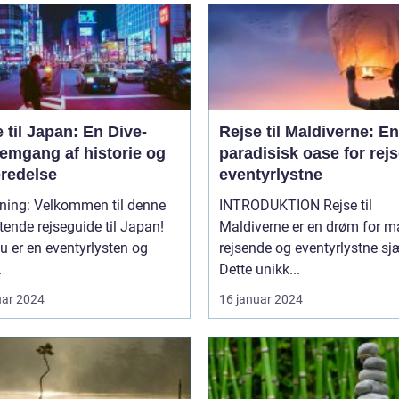
 til Japan: En Dive-
Rejse til Maldiverne: En
emgang af historie og
paradisisk oase for rej
eredelse
eventyrlystne
dning: Velkommen til denne
INTRODUKTION Rejse til
ende rejseguide til Japan!
Maldiverne er en drøm for 
u er en eventyrlysten og
rejsende og eventyrlystne sj
.
Dette unikk...
uar 2024
16 januar 2024