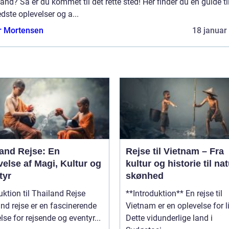
and? Så er du kommet til det rette sted! Her finder du en guide til
dste oplevelser og a...
r Mortensen
18 januar
land Rejse: En
Rejse til Vietnam – Fra
else af Magi, Kultur og
kultur og historie til nat
tyr
skønhed
uktion til Thailand Rejse
**Introduktion** En rejse til
nd rejse er en fascinerende
Vietnam er en oplevelse for li
lse for rejsende og eventyr...
Dette vidunderlige land i