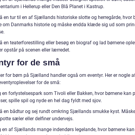
ntarium i Hellerup eller Den Blå Planet i Kastrup.
 en tur til en af Sjællands historiske slotte og herregårde, hvor
e om Danmarks historie og måske endda klæde sig ud som prins
se.
 en teaterforestilling eller besøg en biograf og lad børnene opl
r opstår på scenen eller lærredet.
ntyr for de små
ter for børn på Sjælland handler også om eventyr. Her er nogle a
eventyroplevelser for de små:
 en forlystelsespark som Tivoli eller Bakken, hvor børnene kan 
lser, spille spil og nyde en hel dag fyldt med sjov.
å en bådtur og sej rundt omkring Sjællands smukke kyst. Måske
otte sæler eller delfiner undervejs.
 en af Sjællands mange indendørs legelande, hvor børnene ka