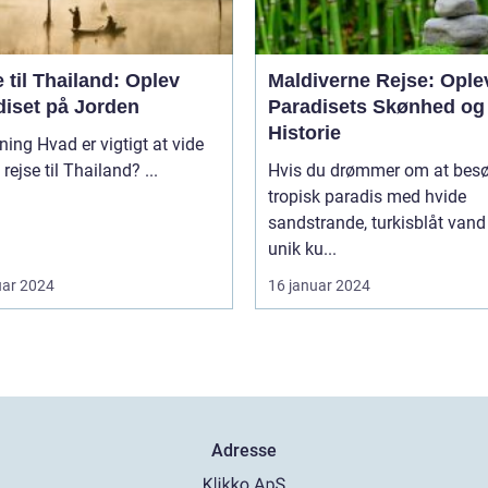
 til Thailand: Oplev
Maldiverne Rejse: Ople
diset på Jorden
Paradisets Skønhed og
Historie
vigtigt at vide
om en rejse til Thailand? ...
Hvis du drømmer om at besø
tropisk paradis med hvide
sandstrande, turkisblåt vand
unik ku...
uar 2024
16 januar 2024
Adresse