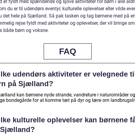
 er fyldt med spændende og sjove aktiviteter for børn i alle aldr
m du er til udendørs eventyr, kulturelle oplevelser eller vilde even
du det hele på Sjælland. Så pak tasken og tag børnene med på e
melig rejse fyldt med aktiviteter og oplevelser, der vil bringe sm
s både børn og voksne.
FAQ
lke udendørs aktiviteter er velegnede ti
rn på Sjælland?
jælland kan børnene nyde strande, vandreture i naturområder o
ge bondegårde for at komme tæt på dyr og lære om landbrugsli
lke kulturelle oplevelser kan børnene f
 Sjælland?