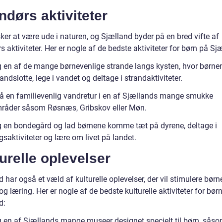
dørs aktiviteter
ker at være ude i naturen, og Sjælland byder på en bred vifte af
 aktiviteter. Her er nogle af de bedste aktiviteter for børn på Sj
 en af de mange børnevenlige strande langs kysten, hvor børne
ndslotte, lege i vandet og deltage i strandaktiviteter.
å en familievenlig vandretur i en af Sjællands mange smukke
råder såsom Røsnæs, Gribskov eller Møn.
 en bondegård og lad børnene komme tæt på dyrene, deltage i
saktiviteter og lære om livet på landet.
urelle oplevelser
 har også et væld af kulturelle oplevelser, der vil stimulere bør
og læring. Her er nogle af de bedste kulturelle aktiviteter for bør
d:
 en af Sjællands mange museer designet specielt til børn, sås