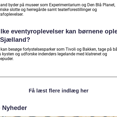
land byder på museer som Experimentarium og Den Blå Planet,
riske slotte og herregårde samt teaterforestillinger og
afoplevelser.
ilke eventyroplevelser kan børnene opl
 Sjælland?
 kan besøge forlystelsesparker som Tivoli og Bakken, tage på b
s kysten og udforske indendørs legelande med klatrenet og
epuder.
Få læst flere indlæg her
e Nyheder