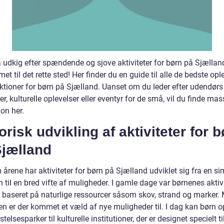
å udkig efter spændende og sjove aktiviteter for børn på Sjællan
t til det rette sted! Her finder du en guide til alle de bedste opl
aktioner for børn på Sjælland. Uanset om du leder efter udendørs
ter, kulturelle oplevelser eller eventyr for de små, vil du finde mas
ion her.
orisk udvikling af aktiviteter for 
Sjælland
rene har aktiviteter for børn på Sjælland udviklet sig fra en si
n til en bred vifte af muligheder. I gamle dage var børnenes aktiv
 baseret på naturlige ressourcer såsom skov, strand og marker.
n er der kommet et væld af nye muligheder til. I dag kan børn op
ystelsesparker til kulturelle institutioner, der er designet specielt t