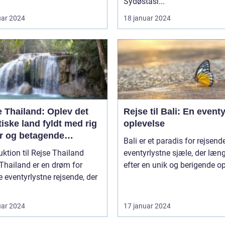
Sydøstasi...
uar 2024
18 januar 2024
 Thailand: Oplev det
Rejse til Bali: En eventy
iske land fyldt med rig
oplevelse
ur og betagende
Bali er et paradis for rejsend
hed
uktion til Rejse Thailand
eventyrlystne sjæle, der læn
Thailand er en drøm for
efter en unik og berigende op
eventyrlystne rejsende, der
uar 2024
17 januar 2024