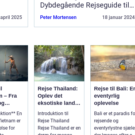
Dybdegående Rejseguide til
Filippinerne
 april 2025
Peter Mortensen
18 januar 2024
l
Rejse Thailand:
Rejse til Bali: E
m – Fra
Oplev det
eventyrlig
og
eksotiske land
oplevelse
 til
fyldt med rig
uktion** En
Introduktion til
Bali er et paradis fo
g
kultur og
 Vietnam er
Rejse Thailand
rejsende og
ed
betagende
else for
Rejse Thailand er en
eventyrlystne sjæle
skønhed