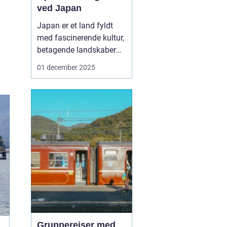
ved Japan
Japan er et land fyldt
med fascinerende kultur,
betagende landskaber
og travle byer. For
01 december 2025
mange rejsende, der
ønsker at udforske dette
mangfoldige land, er en
af de bedste måder at
komme rundt på ved at
bruge et "Rail Pass
Japan". ...
Grupperejser med