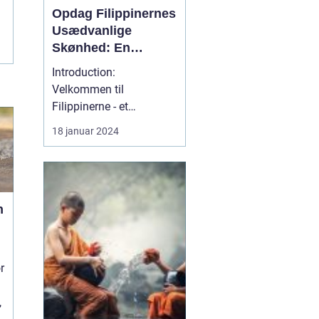
Opdag Filippinernes
Usædvanlige
Skønhed: En
Dybdegående
Introduction:
Rejseguide til
Velkommen til
Filippinerne
Filippinerne - et
fortryllende rejsemål, der
18 januar 2024
byder på uspoleret natur,
paradisiske strande,
livlige byer og en unik
kultur. Denne
n
dybdegående rejseguide
er beregnet til rejsende
og eventyrlystne, der
ønsker at udforske Fil...
r
,