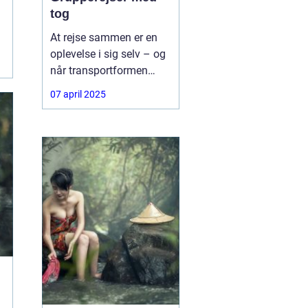
tog
At rejse sammen er en
oplevelse i sig selv – og
når transportformen
samtidig er både
07 april 2025
komfortabel, bæredygtig
og fleksibel, bliver det
ikke meget bedre.