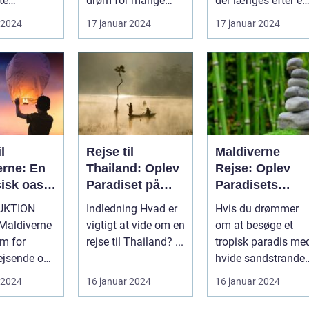
te
drøm for mange
der længes efter en
ige land i
eventyrlystne
unik og berigende
 2024
17 januar 2024
17 januar 2024
...
rejsende, der søg...
opleve...
l
Rejse til
Maldiverne
erne: En
Thailand: Oplev
Rejse: Oplev
sisk oase
Paradiset på
Paradisets
sende
Jorden
Skønhed og
UKTION
Indledning Hvad er
Hvis du drømmer
rlystne
Historie
 Maldiverne
vigtigt at vide om en
om at besøge et
øm for
rejse til Thailand? ...
tropisk paradis me
ejsende og
hvide sandstrande,
ystne sjæle.
turkisblåt vand og
 2024
16 januar 2024
16 januar 2024
kk...
en unik ku...