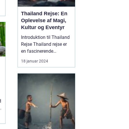
Thailand Rejse: En
Oplevelse af Magi,
Kultur og Eventyr
Introduktion til Thailand
Rejse Thailand rejse er
en fascinerende
oplevelse for rejsende og
18 januar 2024
eventyrlystne sjæle, der
søger at udforske en
række naturlige
underværker, historiske
steder, livlige byer og en
unik kultur. Beliggende i
d
det sydøstlige Asi...