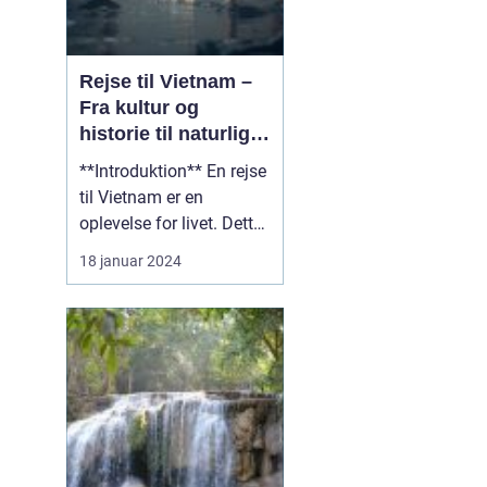
Rejse til Vietnam –
Fra kultur og
historie til naturlig
skønhed
**Introduktion** En rejse
til Vietnam er en
oplevelse for livet. Dette
vidunderlige land i
18 januar 2024
Sydøstasien er fyldt med
en rig kultur, en
fascinerende historie og
betagende naturlig
skønhed. Uanset om du
er en eventyrlysten
rejsende eller en
kulturintere...