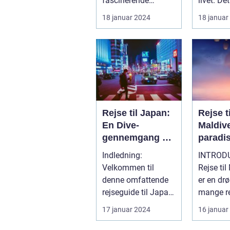
fascinerende
livet. Det
oplevelse for
vidunderl
18 januar 2024
18 januar
rejsende og
Sydøstasi
eventyr...
Rejse til Japan:
Rejse ti
En Dive-
Maldiv
gennemgang af
paradi
historie og
for rej
Indledning:
INTROD
forberedelse
eventy
Velkommen til
Rejse til
denne omfattende
er en dr
rejseguide til Japan!
mange r
Hvis du er en
eventyrl
17 januar 2024
16 januar
eventyrlysten og
Dette uni
nysg...