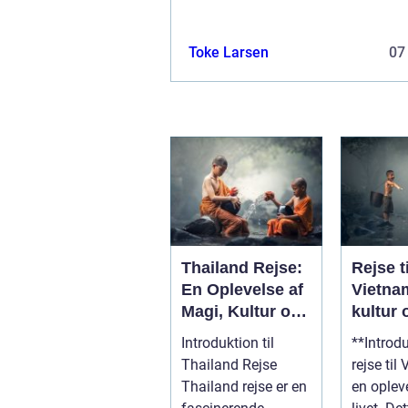
Toke Larsen
07
Thailand Rejse:
Rejse ti
En Oplevelse af
Vietna
Magi, Kultur og
kultur 
Eventyr
historie
Introduktion til
**Introd
naturli
Thailand Rejse
rejse til
skønh
Thailand rejse er en
en oplev