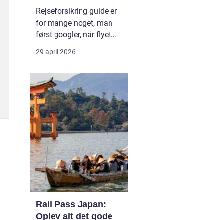
Rejseforsikring guide er
for mange noget, man
først googler, når flyet
snart letter, eller passet
29 april 2026
allerede ligger i
håndbagagen. På trods
af det er en god
rejseforsikring lige så
vigtig som billet og pas.
Med en gennemarbejdet
forsikring kan du
undgå...
Rail Pass Japan:
Oplev alt det gode