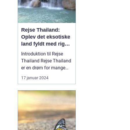
Rejse Thailand:
Oplev det eksotiske
land fyldt med rig
kultur og betagende
Introduktion til Rejse
skønhed
Thailand Rejse Thailand
er en drøm for mange
eventyrlystne rejsende,
17 januar 2024
der søger at opleve
landets unikke kultur,
smukke strande og
spændende historie.
Beliggende i
Sydøstasien er Thailand
berømt for sin