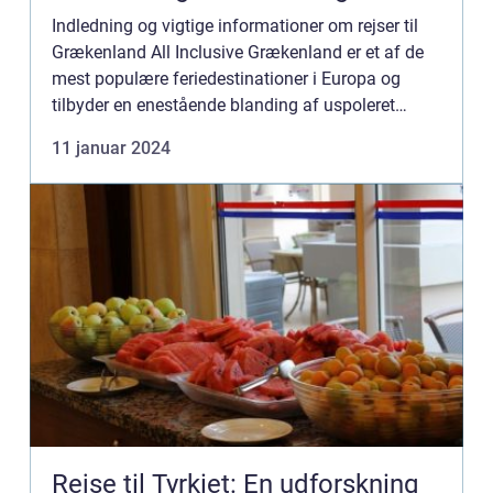
Historie
Indledning og vigtige informationer om rejser til
Grækenland All Inclusive Grækenland er et af de
mest populære feriedestinationer i Europa og
tilbyder en enestående blanding af uspoleret
natur, rig kultur og historie samt et væld af
11 januar 2024
spændende aktivi...
Rejse til Tyrkiet: En udforskning