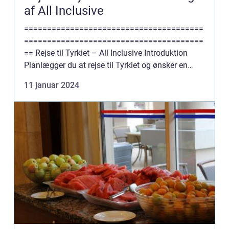
af All Inclusive
=======================================
=======================================
== Rejse til Tyrkiet – All Inclusive Introduktion
Planlægger du at rejse til Tyrkiet og ønsker en
problemfri og afslappende ferie? Så er en “rejse til
11 januar 2024
Tyrkiet A...