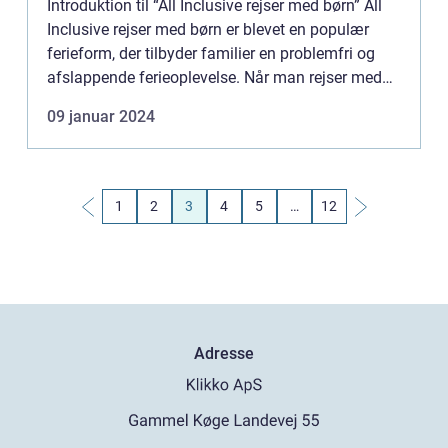
Introduktion til “All Inclusive rejser med børn” All
Inclusive rejser med børn er blevet en populær
ferieform, der tilbyder familier en problemfri og
afslappende ferieoplevelse. Når man rejser med
børn kan det være udfordrende at sikre, a...
09 januar 2024
1
2
3
4
5
…
12
Adresse