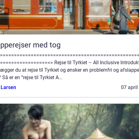
pperejser med tog
=================================================
=================== Rejse til Tyrkiet – All Inclusive Introduk
ægger du at rejse til Tyrkiet og ønsker en problemfri og afslapp
? Så er en “rejse til Tyrkiet A...
 Larsen
07 april