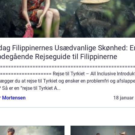
ag Filippinernes Usædvanlige Skønhed: E
degående Rejseguide til Filippinerne
=================================================
=================== Rejse til Tyrkiet – All Inclusive Introduk
ægger du at rejse til Tyrkiet og ønsker en problemfri og afslapp
? Så er en “rejse til Tyrkiet A...
r Mortensen
18 januar