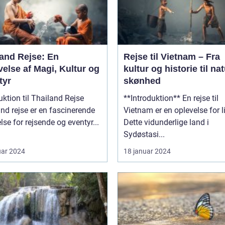
land Rejse: En
Rejse til Vietnam – Fra
else af Magi, Kultur og
kultur og historie til nat
tyr
skønhed
uktion til Thailand Rejse
**Introduktion** En rejse til
nd rejse er en fascinerende
Vietnam er en oplevelse for li
lse for rejsende og eventyr...
Dette vidunderlige land i
Sydøstasi...
uar 2024
18 januar 2024