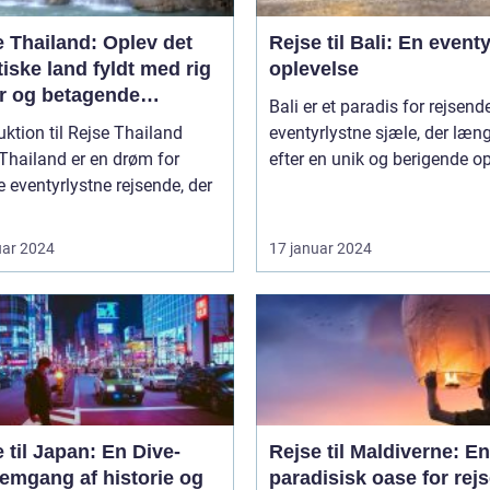
 Thailand: Oplev det
Rejse til Bali: En eventy
iske land fyldt med rig
oplevelse
ur og betagende
Bali er et paradis for rejsend
hed
uktion til Rejse Thailand
eventyrlystne sjæle, der læn
Thailand er en drøm for
efter en unik og berigende op
eventyrlystne rejsende, der
uar 2024
17 januar 2024
 til Japan: En Dive-
Rejse til Maldiverne: En
emgang af historie og
paradisisk oase for rej