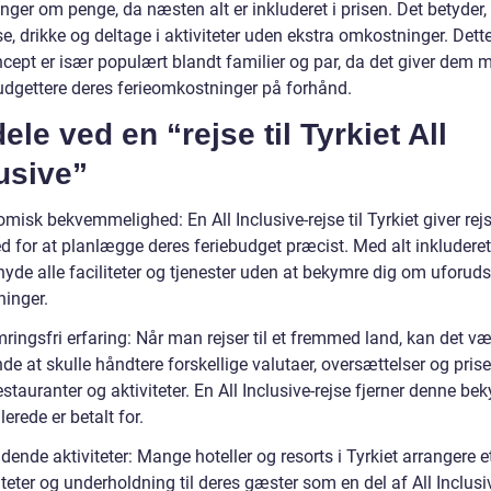
ger om penge, da næsten alt er inkluderet i prisen. Det betyder,
e, drikke og deltage i aktiviteter uden ekstra omkostninger. Dett
ncept er især populært blandt familier og par, da det giver dem 
budgettere deres ferieomkostninger på forhånd.
ele ved en “rejse til Tyrkiet All
usive”
isk bekvemmelighed: En All Inclusive-rejse til Tyrkiet giver rej
 for at planlægge deres feriebudget præcist. Med alt inkluderet 
yde alle faciliteter og tjenester uden at bekymre dig om uforuds
inger.
ingsfri erfaring: Når man rejser til et fremmed land, kan det væ
de at skulle håndtere forskellige valutaer, oversættelser og prise
estauranter og aktiviteter. En All Inclusive-rejse fjerner denne be
llerede er betalt for.
nde aktiviteter: Mange hoteller og resorts i Tyrkiet arrangere e
iteter og underholdning til deres gæster som en del af All Inclusi