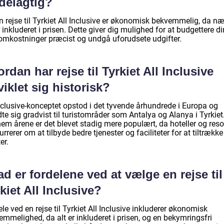
delagtig?
n rejse til Tyrkiet All Inclusive er økonomisk bekvemmelig, da n
r inkluderet i prisen. Dette giver dig mulighed for at budgettere d
eomkostninger præcist og undgå uforudsete udgifter.
rdan har rejse til Tyrkiet All Inclusive
iklet sig historisk?
Inclusive-konceptet opstod i det tyvende århundrede i Europa og
te sig gradvist til turistområder som Antalya og Alanya i Tyrkiet
em årene er det blevet stadig mere populært, da hoteller og reso
rrerer om at tilbyde bedre tjenester og faciliteter for at tiltrække 
er.
d er fordelene ved at vælge en rejse til
kiet All Inclusive?
le ved en rejse til Tyrkiet All Inclusive inkluderer økonomisk
mmelighed, da alt er inkluderet i prisen, og en bekymringsfri