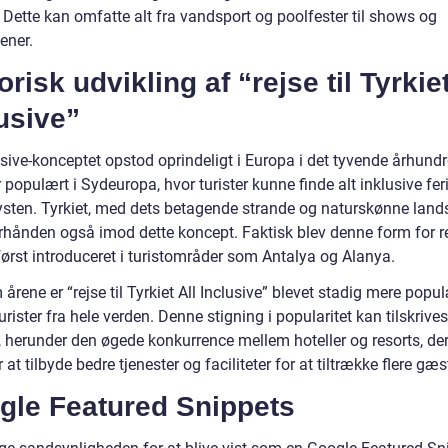
 Dette kan omfatte alt fra vandsport og poolfester til shows og
ener.
orisk udvikling af “rejse til Tyrkiet
usive”
usive-konceptet opstod oprindeligt i Europa i det tyvende århund
 populært i Sydeuropa, hvor turister kunne finde alt inklusive fer
ysten. Tyrkiet, med dets betagende strande og naturskønne land
rhånden også imod dette koncept. Faktisk blev denne form for rej
først introduceret i turistområder som Antalya og Alanya.
rene er “rejse til Tyrkiet All Inclusive” blevet stadig mere popu
urister fra hele verden. Denne stigning i popularitet kan tilskrives
r, herunder den øgede konkurrence mellem hoteller og resorts, de
 at tilbyde bedre tjenester og faciliteter for at tiltrække flere gæs
gle Featured Snippets