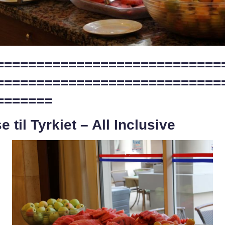
============================
============================
=======
e til Tyrkiet – All Inclusive