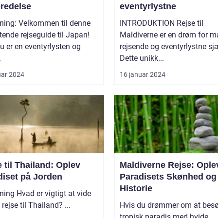
eredelse
eventyrlystne
dning: Velkommen til denne
INTRODUKTION Rejse til
ende rejseguide til Japan!
Maldiverne er en drøm for 
u er en eventyrlysten og
rejsende og eventyrlystne sj
.
Dette unikk...
uar 2024
16 januar 2024
 til Thailand: Oplev
Maldiverne Rejse: Ople
diset på Jorden
Paradisets Skønhed og
Historie
vigtigt at vide
om en rejse til Thailand? ...
Hvis du drømmer om at besø
tropisk paradis med hvide