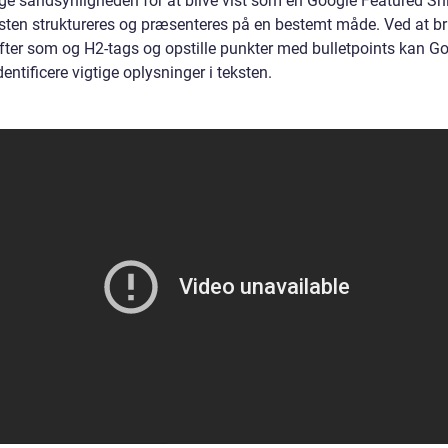
øge sandsynligheden for at blive vist som en Google Featured Sn
ksten struktureres og præsenteres på en bestemt måde. Ved at b
ifter som og H2-tags og opstille punkter med bulletpoints kan G
identificere vigtige oplysninger i teksten.