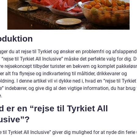
oduktion
er du at rejse til Tyrkiet og ønsker en problemfri og afslappend
 “rejse til Tyrkiet All Inclusive” måske det perfekte valg for dig. D
e rejsekoncept tilbyder turister en bekvem og komplet pakkeløsn
er alt fra flyrejse og indkvartering til måltider, drikkevarer og
dning. I denne artikel vil vi dykke ned i, hvad en “rejse til Tyrkiet 
e” indebærer, og give dig al den vigtige information, du har brug
.
 er en “rejse til Tyrkiet All
usive”?
e til Tyrkiet All Inclusive” giver dig mulighed for at nyde din feri