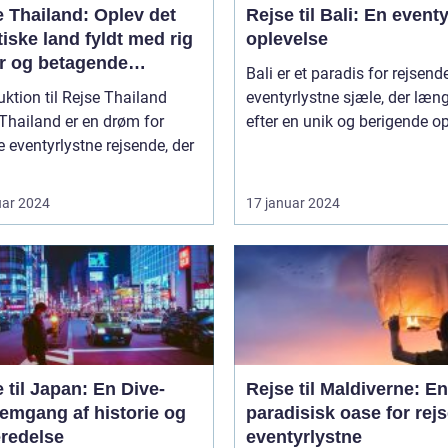
 Thailand: Oplev det
Rejse til Bali: En eventy
iske land fyldt med rig
oplevelse
ur og betagende
Bali er et paradis for rejsend
hed
uktion til Rejse Thailand
eventyrlystne sjæle, der læn
Thailand er en drøm for
efter en unik og berigende op
eventyrlystne rejsende, der
uar 2024
17 januar 2024
 til Japan: En Dive-
Rejse til Maldiverne: En
emgang af historie og
paradisisk oase for rej
eredelse
eventyrlystne