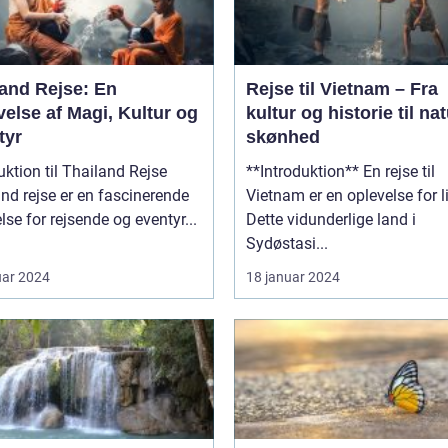
land Rejse: En
Rejse til Vietnam – Fra
else af Magi, Kultur og
kultur og historie til nat
tyr
skønhed
uktion til Thailand Rejse
**Introduktion** En rejse til
nd rejse er en fascinerende
Vietnam er en oplevelse for li
lse for rejsende og eventyr...
Dette vidunderlige land i
Sydøstasi...
uar 2024
18 januar 2024