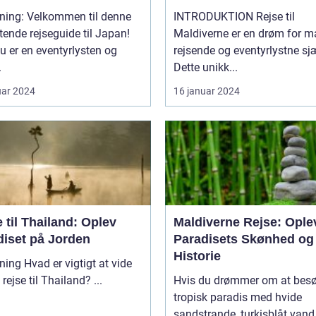
dning: Velkommen til denne
INTRODUKTION Rejse til
ende rejseguide til Japan!
Maldiverne er en drøm for 
u er en eventyrlysten og
rejsende og eventyrlystne sj
.
Dette unikk...
uar 2024
16 januar 2024
 til Thailand: Oplev
Maldiverne Rejse: Ople
diset på Jorden
Paradisets Skønhed og
Historie
vigtigt at vide
om en rejse til Thailand? ...
Hvis du drømmer om at besø
tropisk paradis med hvide
sandstrande, turkisblåt vand