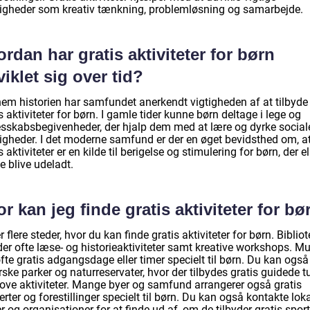
igheder som kreativ tænkning, problemløsning og samarbejde.
rdan har gratis aktiviteter for børn
iklet sig over tid?
em historien har samfundet anerkendt vigtigheden af at tilbyde
s aktiviteter for børn. I gamle tider kunne børn deltage i lege og
esskabsbegivenheder, der hjalp dem med at lære og dyrke social
igheder. I det moderne samfund er der en øget bevidsthed om, a
s aktiviteter er en kilde til berigelse og stimulering for børn, der el
e blive udeladt.
r kan jeg finde gratis aktiviteter for bø
r flere steder, hvor du kan finde gratis aktiviteter for børn. Biblio
der ofte læse- og historieaktiviteter samt kreative workshops. M
fte gratis adgangsdage eller timer specielt til børn. Du kan også
ske parker og naturreservater, hvor der tilbydes gratis guidede t
jove aktiviteter. Mange byer og samfund arrangerer også gratis
rter og forestillinger specielt til børn. Du kan også kontakte lok
r og organisationer for at finde ud af, om de tilbyder gratis spor