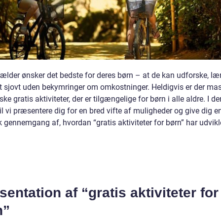
rælder ønsker det bedste for deres børn – at de kan udforske, læ
t sjovt uden bekymringer om omkostninger. Heldigvis er der mas
ske gratis aktiviteter, der er tilgængelige for børn i alle aldre. I d
vil vi præsentere dig for en bred vifte af muligheder og give dig e
k gennemgang af, hvordan “gratis aktiviteter for børn” har udvikl
entation af “gratis aktiviteter for
n”