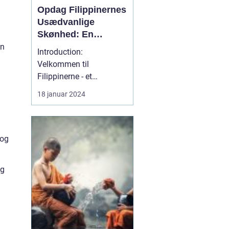
Opdag Filippinernes
Usædvanlige
Skønhed: En
Dybdegående
en
Introduction:
Rejseguide til
Velkommen til
Filippinerne
Filippinerne - et
fortryllende rejsemål, der
18 januar 2024
byder på uspoleret natur,
m
paradisiske strande,
livlige byer og en unik
kultur. Denne
 og
dybdegående rejseguide
er beregnet til rejsende
og
og eventyrlystne, der
ønsker at udforske Fil...