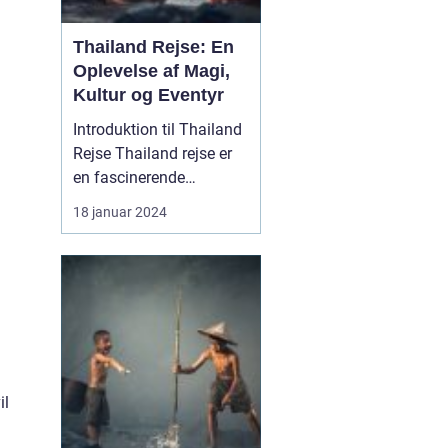
Thailand Rejse: En
Oplevelse af Magi,
Kultur og Eventyr
Introduktion til Thailand
Rejse Thailand rejse er
en fascinerende
oplevelse for rejsende og
18 januar 2024
eventyrlystne sjæle, der
søger at udforske en
række naturlige
underværker, historiske
steder, livlige byer og en
unik kultur. Beliggende i
det sydøstlige Asi...
il