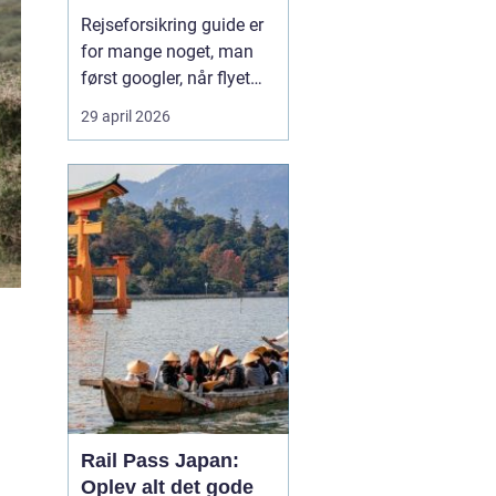
Rejseforsikring guide er
for mange noget, man
først googler, når flyet
snart letter, eller passet
29 april 2026
allerede ligger i
håndbagagen. På trods
af det er en god
rejseforsikring lige så
vigtig som billet og pas.
Med en gennemarbejdet
forsikring kan du
undgå...
Rail Pass Japan:
Oplev alt det gode