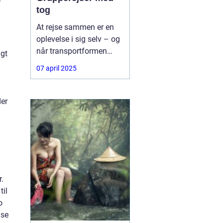
tog
At rejse sammen er en
oplevelse i sig selv – og
når transportformen
igt
samtidig er både
07 april 2025
komfortabel, bæredygtig
og fleksibel, bliver det
ikke meget bedre.
der
r.
til
o
lse