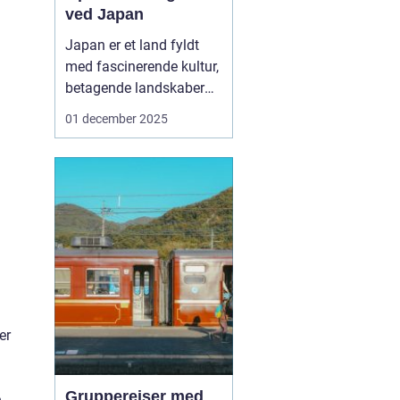
ved Japan
Japan er et land fyldt
med fascinerende kultur,
betagende landskaber
og travle byer. For
01 december 2025
mange rejsende, der
ønsker at udforske dette
mangfoldige land, er en
af de bedste måder at
komme rundt på ved at
bruge et "Rail Pass
Japan". ...
er
Grupperejser med
e