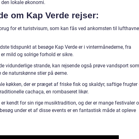
l den lokale økonomi.
ide om Kap Verde rejser:
brug for et turistvisum, som kan fås ved ankomsten til lufthavn
dste tidspunkt at besøge Kap Verde er i vintermånederne, fra
r mild og solrige forhold er sikre.
å de vidunderlige strande, kan rejsende også prøve vandsport so
e de naturskønne stier på øerne.
e køkken, der er præget af friske fisk og skaldyr, saftige frugter
traditionelle cachaça, en rombaseret likør.
er kendt for sin rige musiktradition, og der er mange festivaler 
 besøg under et af disse events er en fantastisk måde at opleve