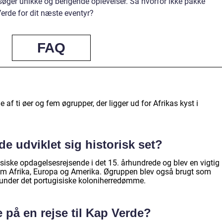
r søger unikke og berigende oplevelser. Så hvorfor ikke pakke
erde for dit næste eventyr?
FAQ
af ti øer og fem øgrupper, der ligger ud for Afrikas kyst i
e udviklet sig historisk set?
siske opdagelsesrejsende i det 15. århundrede og blev en vigtig
em Afrika, Europa og Amerika. Øgruppen blev også brugt som
r under det portugisiske koloniherredømme.
på en rejse til Kap Verde?