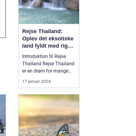
Rejse Thailand:
Oplev det eksotiske
land fyldt med rig
kultur og betagende
Introduktion til Rejse
skønhed
Thailand Rejse Thailand
er en drøm for mange
eventyrlystne rejsende,
17 januar 2024
der søger at opleve
landets unikke kultur,
smukke strande og
spændende historie.
Beliggende i
Sydøstasien er Thailand
berømt for sin