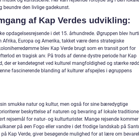
og beundre den livlige gadekunst.
mgang af Kap Verdes udvikling:
ke opdagelsesrejsende i det 15. århundrede. Øgruppen blev hurt
m Afrika, Europa og Amerika, takket være dens strategiske
koloniherredømme blev Kap Verde brugt som en transit port for
fterlod en tragisk arv. På trods af denne dystre periode har Kap
, der er kendetegnet ved kulturel mangfoldighed og stærke rød
 Denne fascinerende blanding af kulturer afspejles i øgruppens
r sin smukke natur og kultur, men også for sine bæredygtige
ioriterer beskyttelse af naturen og bevaring af lokale traditione
ært rejsemål for natur- og kulturturister. Mange rejsende kommer 
ulkaner på øen Fogo eller vandre i det frodige landskab på Sant
r på Kap Verde, giver besøgende mulighed for at lære om bevare