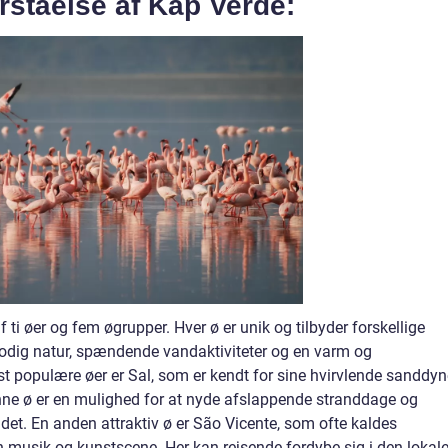
ståelse af Kap Verde:
ti øer og fem øgrupper. Hver ø er unik og tilbyder forskellige
rodig natur, spændende vandaktiviteter og en varm og
 populære øer er Sal, som er kendt for sine hvirvlende sanddyn
nne ø er en mulighed for at nyde afslappende stranddage og
det. En anden attraktiv ø er São Vicente, som ofte kaldes
in musik og kunstscene. Her kan rejsende fordybe sig i den lokal