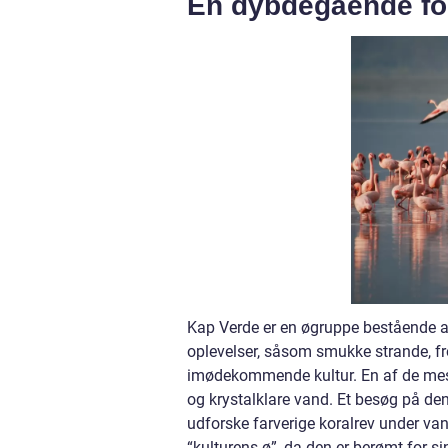
En dybdegående for
Kap Verde er en øgruppe bestående af 
oplevelser, såsom smukke strande, f
imødekommende kultur. En af de mest
og krystalklare vand. Et besøg på de
udforske farverige koralrev under van
“kulturens ø”, da den er berømt for s