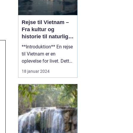
Rejse til Vietnam –
Fra kultur og
historie til naturlig
skønhed
**Introduktion** En rejse
til Vietnam er en
oplevelse for livet. Dette
vidunderlige land i
18 januar 2024
Sydøstasien er fyldt med
en rig kultur, en
fascinerende historie og
betagende naturlig
skønhed. Uanset om du
er en eventyrlysten
rejsende eller en
kulturintere...