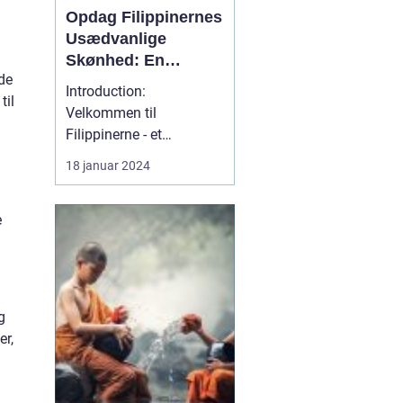
Opdag Filippinernes
Usædvanlige
Skønhed: En
ede
Dybdegående
Introduction:
til
Rejseguide til
Velkommen til
Filippinerne
Filippinerne - et
fortryllende rejsemål, der
18 januar 2024
byder på uspoleret natur,
paradisiske strande,
e
livlige byer og en unik
kultur. Denne
dybdegående rejseguide
er beregnet til rejsende
og eventyrlystne, der
g
ønsker at udforske Fil...
er,