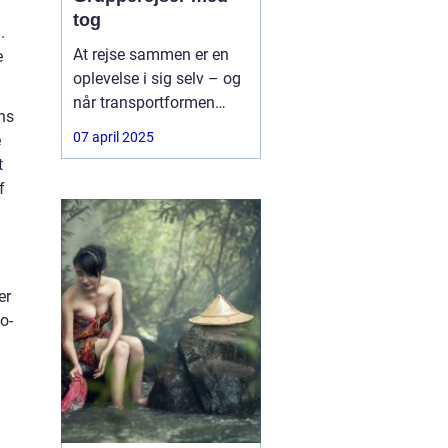
tog
.
At rejse sammen er en
e
oplevelse i sig selv – og
når transportformen
ns
samtidig er både
07 april 2025
e
komfortabel, bæredygtig
t
og fleksibel, bliver det
f
ikke meget bedre.
er
o-