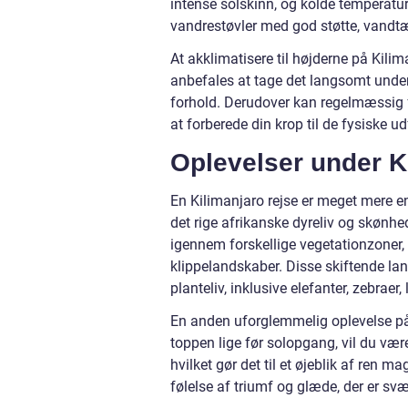
intense solskinn, og kolde temperatu
vandrestøvler med god støtte, vandtæ
At akklimatisere til højderne på Kili
anbefales at tage det langsomt under 
forhold. Derudover kan regelmæssig f
at forberede din krop til de fysiske u
Oplevelser under K
En Kilimanjaro rejse er meget mere en
det rige afrikanske dyreliv og skønhe
igennem forskellige vegetationzoner, l
klippelandskaber. Disse skiftende la
planteliv, inklusive elefanter, zebraer
En anden uforglemmelig oplevelse på
toppen lige før solopgang, vil du vær
hvilket gør det til et øjeblik af ren 
følelse af triumf og glæde, der er sv