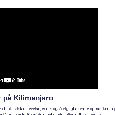
r på Kilimanjaro
n fantastisk oplevelse, er det også vigtigt at være opmærksom 
opstå undervejs. En af de mest almindelige udfordringer er