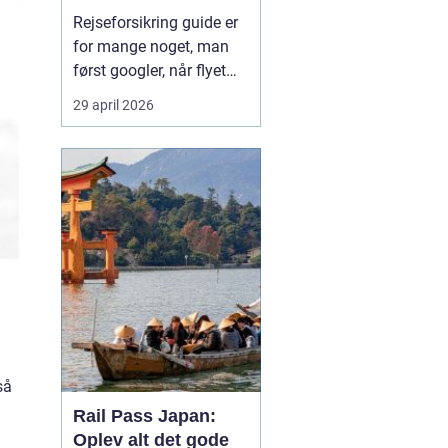
Rejseforsikring guide er
for mange noget, man
først googler, når flyet
snart letter, eller passet
29 april 2026
allerede ligger i
håndbagagen. På trods
af det er en god
rejseforsikring lige så
vigtig som billet og pas.
Med en gennemarbejdet
forsikring kan du
undgå...
så
Rail Pass Japan:
Oplev alt det gode