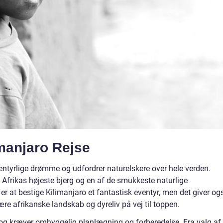
imanjaro Rejse
entyrlige drømme og udfordrer naturelskere over hele verden.
 Afrikas højeste bjerg og en af de smukkeste naturlige
er at bestige Kilimanjaro et fantastisk eventyr, men det giver og
re afrikanske landskab og dyreliv på vej til toppen.
t og kræver omhyggelig planlægning og forberedelse. Fra valg af