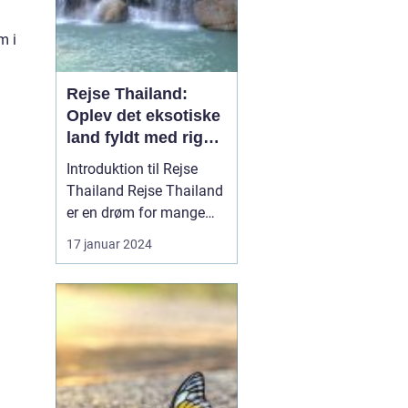
m i
Rejse Thailand:
Oplev det eksotiske
land fyldt med rig
kultur og betagende
Introduktion til Rejse
skønhed
Thailand Rejse Thailand
er en drøm for mange
eventyrlystne rejsende,
17 januar 2024
der søger at opleve
landets unikke kultur,
smukke strande og
spændende historie.
Beliggende i
Sydøstasien er Thailand
berømt for sin