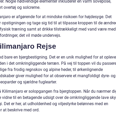
rer. Nogle nødvendige elementer inkluderer en varm sovepose,
t overtøj og solcreme.
manjaro er afgørende for at mindske risikoen for højdesyge. Det
opstigningen og tage sig tid til at tilpasse kroppen til de ændr
ysisk træning samt at drikke tilstrækkeligt med vand være med 
dfordringer, det vil møde undervejs.
ilimanjaro Rejse
d bare en bjergbestigning. Det er en unik mulighed for at opleve
den i det omkringliggende terræn. På vej til toppen vil du passer
ige fra frodig regnskov og alpine heder, til ørkenlignende
ndskaber giver mulighed for at observere et mangfoldigt dyre- og
, leoparder og sjældne fuglearter.
 Kilimanjaro er solopgangen fra bjergtoppen. Når du nærmer di
e vidne til en betagende udsigt over de omkringliggende lave sky
magi. Det er her, at udholdenhed og viljestyrke belønnes med en
ær at beskrive med ord.