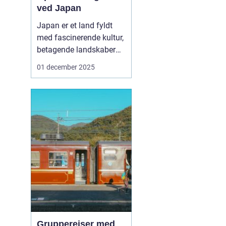
ved Japan
Japan er et land fyldt
med fascinerende kultur,
betagende landskaber
og travle byer. For
01 december 2025
mange rejsende, der
ønsker at udforske dette
mangfoldige land, er en
af de bedste måder at
komme rundt på ved at
bruge et "Rail Pass
Japan". ...
Grupperejser med