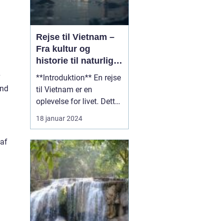
Rejse til Vietnam –
Fra kultur og
historie til naturlig
skønhed
v
**Introduktion** En rejse
ind
til Vietnam er en
oplevelse for livet. Dette
vidunderlige land i
18 januar 2024
Sydøstasien er fyldt med
en rig kultur, en
 af
fascinerende historie og
betagende naturlig
skønhed. Uanset om du
er en eventyrlysten
rejsende eller en
kulturintere...