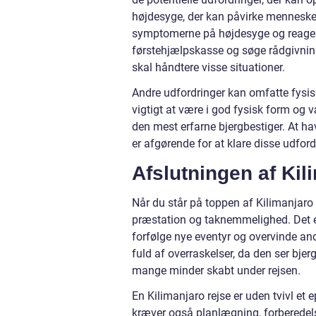
højdesyge, der kan påvirke menneske
symptomerne på højdesyge og reagere
førstehjælpskasse og søge rådgivning 
skal håndtere visse situationer.
Andre udfordringer kan omfatte fysisk
vigtigt at være i god fysisk form og 
den mest erfarne bjergbestiger. At hav
er afgørende for at klare disse udfor
Afslutningen af Kil
Når du står på toppen af Kilimanjaro 
præstation og taknemmelighed. Det er et
forfølge nye eventyr og overvinde and
fuld af overraskelser, da den ser bjer
mange minder skabt under rejsen.
En Kilimanjaro rejse er uden tvivl et 
kræver også planlægning, forberedels