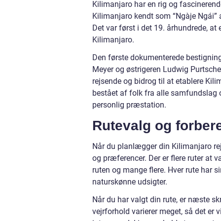
Kilimanjaro har en rig og fascinerende 
Kilimanjaro kendt som “Ngàje Ngái” a
Det var først i det 19. århundrede, 
Kilimanjaro.
Den første dokumenterede bestigning
Meyer og østrigeren Ludwig Purtschel
rejsende og bidrog til at etablere Ki
bestået af folk fra alle samfundslag o
personlig præstation.
Rutevalg og forbere
Når du planlægger din Kilimanjaro rejse
og præferencer. Der er flere ruter a
ruten og mange flere. Hver rute har 
naturskønne udsigter.
Når du har valgt din rute, er næste sk
vejrforhold varierer meget, så det er 