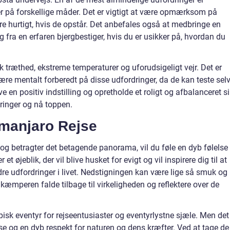
r på forskellige måder. Det er vigtigt at være opmærksom på
 hurtigt, hvis de opstår. Det anbefales også at medbringe en
fra en erfaren bjergbestiger, hvis du er usikker på, hvordan du
 træthed, ekstreme temperaturer og uforudsigeligt vejr. Det er
være mentalt forberedt på disse udfordringer, da de kan teste sel
e en positiv indstilling og opretholde et roligt og afbalanceret s
dringer og nå toppen.
imanjaro Rejse
og betragter det betagende panorama, vil du føle en dyb følelse
 øjeblik, der vil blive husket for evigt og vil inspirere dig til at
re udfordringer i livet. Nedstigningen kan være lige så smuk og
gkæmperen falde tilbage til virkeligheden og reflektere over de
episk eventyr for rejseentusiaster og eventyrlystne sjæle. Men det
e og en dyb respekt for naturen og dens kræfter. Ved at tage de