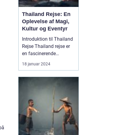
Thailand Rejse: En
Oplevelse af Magi,
Kultur og Eventyr
Introduktion til Thailand
Rejse Thailand rejse er
en fascinerende
oplevelse for rejsende og
18 januar 2024
eventyrlystne sjæle, der
søger at udforske en
række naturlige
underværker, historiske
steder, livlige byer og en
unik kultur. Beliggende i
det sydøstlige Asi...
på