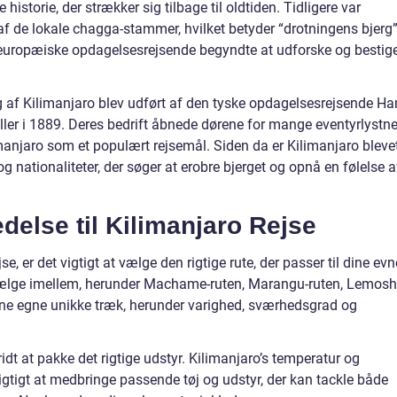
historie, der strækker sig tilbage til oldtiden. Tidligere var
f de lokale chagga-stammer, hvilket betyder “drotningens bjerg”
at europæiske opdagelsesrejsende begyndte at udforske og bestig
 af Kilimanjaro blev udført af den tyske opdagelsesrejsende Ha
ler i 1889. Deres bedrift åbnede dørene for mange eventyrlystn
limanjaro som et populært rejsemål. Siden da er Kilimanjaro bleve
g nationaliteter, der søger at erobre bjerget og opnå en følelse a
delse til Kilimanjaro Rejse
, er det vigtigt at vælge den rigtige rute, der passer til dine evn
t vælge imellem, herunder Machame-ruten, Marangu-ruten, Lemosh
sine egne unikke træk, herunder varighed, sværhedsgrad og
ridt at pakke det rigtige udstyr. Kilimanjaro’s temperatur og
vigtigt at medbringe passende tøj og udstyr, der kan tackle både