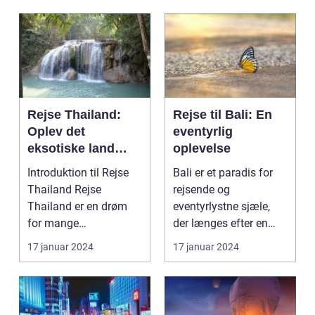
Rejse Thailand:
Rejse til Bali: En
Oplev det
eventyrlig
eksotiske land
oplevelse
fyldt med rig kultur
Introduktion til Rejse
Bali er et paradis for
og betagende
Thailand Rejse
rejsende og
skønhed
Thailand er en drøm
eventyrlystne sjæle,
for mange
der længes efter en
eventyrlystne rejsende,
unik og berigende
17 januar 2024
17 januar 2024
der søg...
opleve...