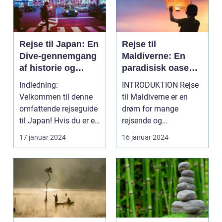
Rejse til Japan: En
Rejse til
Dive-gennemgang
Maldiverne: En
af historie og
paradisisk oase
forberedelse
for rejsende
Indledning:
INTRODUKTION Rejse
eventyrlystne
Velkommen til denne
til Maldiverne er en
omfattende rejseguide
drøm for mange
til Japan! Hvis du er en
rejsende og
eventyrlysten og
eventyrlystne sjæle.
17 januar 2024
16 januar 2024
nysg...
Dette unikk...