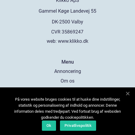
web:
www.klikko.dk
Menu
Annoncering
Om os
Cookies
På vores website bruges cookies til at huske dine indstillinger,
Kontakt os
statistik og personalisering af indhold og annoncer. Denne
Sitemap
information deles med tredjepart. Ved fortsat brug af websiden
godkender du cookiepolitikken.
Ok
Privatlivspolitik