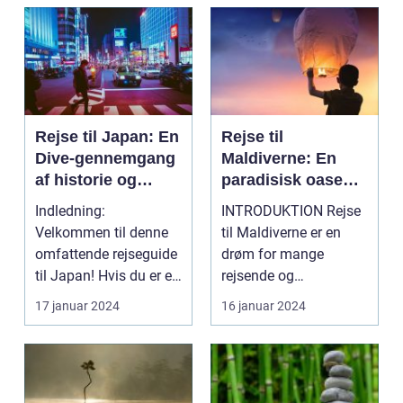
Rejse til Japan: En
Rejse til
Dive-gennemgang
Maldiverne: En
af historie og
paradisisk oase
forberedelse
for rejsende
Indledning:
INTRODUKTION Rejse
eventyrlystne
Velkommen til denne
til Maldiverne er en
omfattende rejseguide
drøm for mange
til Japan! Hvis du er en
rejsende og
eventyrlysten og
eventyrlystne sjæle.
17 januar 2024
16 januar 2024
nysg...
Dette unikk...