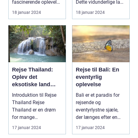
fascinerende oplevelse
Dette vidunderlige land
for rejsende og
i Sydøstasi...
18 januar 2024
18 januar 2024
eventyr...
Rejse Thailand:
Rejse til Bali: En
Oplev det
eventyrlig
eksotiske land
oplevelse
fyldt med rig kultur
Introduktion til Rejse
Bali er et paradis for
og betagende
Thailand Rejse
rejsende og
skønhed
Thailand er en drøm
eventyrlystne sjæle,
for mange
der længes efter en
eventyrlystne rejsende,
unik og berigende
17 januar 2024
17 januar 2024
der søg...
opleve...