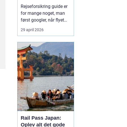
Rejseforsikring guide er
for mange noget, man
først googler, når flyet
snart letter, eller passet
29 april 2026
allerede ligger i
håndbagagen. På trods
af det er en god
rejseforsikring lige så
vigtig som billet og pas.
Med en gennemarbejdet
forsikring kan du
undgå...
Rail Pass Japan:
Oplev alt det gode