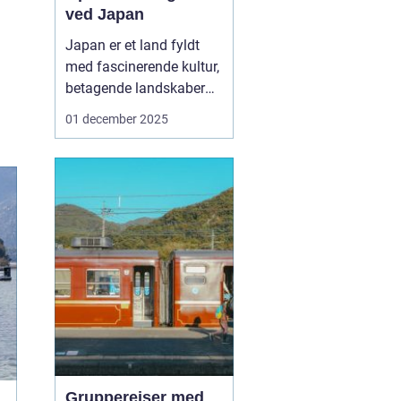
ved Japan
Japan er et land fyldt
med fascinerende kultur,
betagende landskaber
og travle byer. For
01 december 2025
mange rejsende, der
ønsker at udforske dette
mangfoldige land, er en
af de bedste måder at
komme rundt på ved at
bruge et "Rail Pass
Japan". ...
Grupperejser med