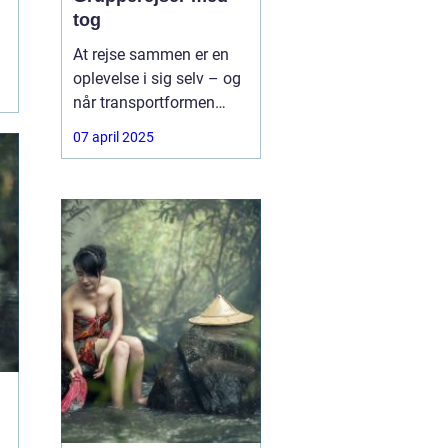
tog
At rejse sammen er en
oplevelse i sig selv – og
når transportformen
samtidig er både
07 april 2025
komfortabel, bæredygtig
og fleksibel, bliver det
ikke meget bedre.