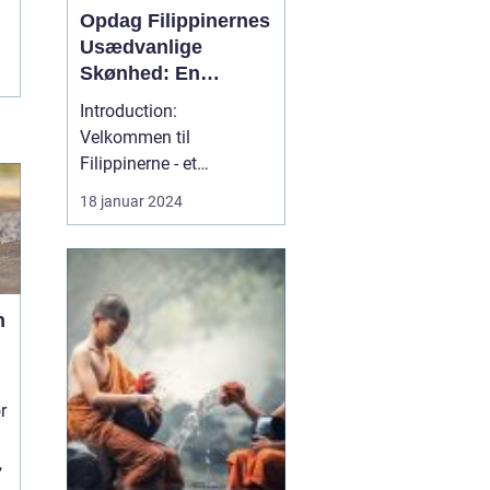
Opdag Filippinernes
Usædvanlige
Skønhed: En
Dybdegående
Introduction:
Rejseguide til
Velkommen til
Filippinerne
Filippinerne - et
fortryllende rejsemål, der
18 januar 2024
byder på uspoleret natur,
paradisiske strande,
livlige byer og en unik
kultur. Denne
n
dybdegående rejseguide
er beregnet til rejsende
og eventyrlystne, der
ønsker at udforske Fil...
r
,