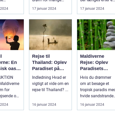
ige land i
eventyrlystne
unik og berigende
 2024
17 januar 2024
17 januar 2024
...
rejsende, der søg...
opleve...
l
Rejse til
Maldiverne
erne: En
Thailand: Oplev
Rejse: Oplev
sisk oase
Paradiset på
Paradisets
sende
Jorden
Skønhed og
UKTION
Indledning Hvad er
Hvis du drømmer
rlystne
Historie
 Maldiverne
vigtigt at vide om en
om at besøge et
øm for
rejse til Thailand? ...
tropisk paradis me
ejsende og
hvide sandstrande,
ystne sjæle.
turkisblåt vand og
 2024
16 januar 2024
16 januar 2024
kk...
en unik ku...