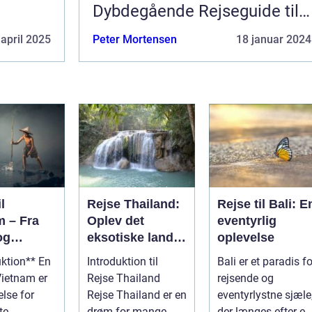
Dybdegående Rejseguide til
Filippinerne
 april 2025
Peter Mortensen
18 januar 2024
l
Rejse Thailand:
Rejse til Bali: E
m – Fra
Oplev det
eventyrlig
og
eksotiske land
oplevelse
 til
fyldt med rig
uktion** En
Introduktion til
Bali er et paradis fo
g
kultur og
 Vietnam er
Rejse Thailand
rejsende og
ed
betagende
else for
Rejse Thailand er en
eventyrlystne sjæle
skønhed
te
drøm for mange
der længes efter en