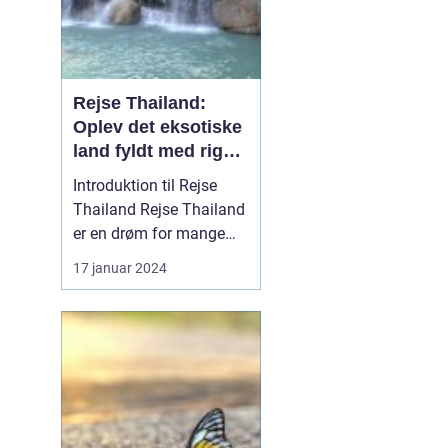
Rejse Thailand:
Oplev det eksotiske
land fyldt med rig
kultur og betagende
Introduktion til Rejse
skønhed
Thailand Rejse Thailand
er en drøm for mange
eventyrlystne rejsende,
17 januar 2024
der søger at opleve
landets unikke kultur,
smukke strande og
spændende historie.
Beliggende i
Sydøstasien er Thailand
berømt for sin