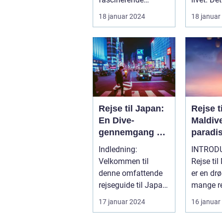
oplevelse for
vidunderl
18 januar 2024
18 januar
rejsende og
Sydøstasi
eventyr...
Rejse til Japan:
Rejse ti
En Dive-
Maldiv
gennemgang af
paradi
historie og
for rej
Indledning:
INTROD
forberedelse
eventy
Velkommen til
Rejse til
denne omfattende
er en dr
rejseguide til Japan!
mange r
Hvis du er en
eventyrl
17 januar 2024
16 januar
eventyrlysten og
Dette uni
nysg...