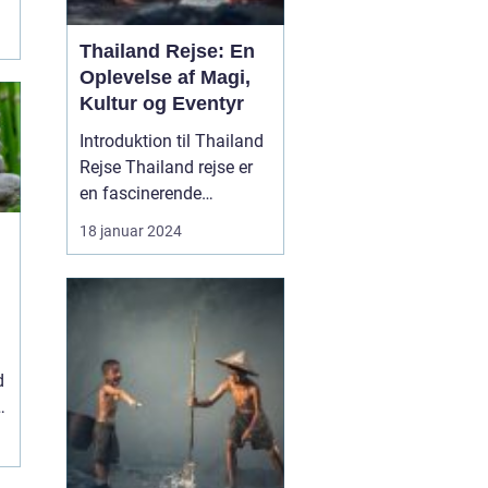
Thailand Rejse: En
Oplevelse af Magi,
Kultur og Eventyr
Introduktion til Thailand
Rejse Thailand rejse er
en fascinerende
oplevelse for rejsende og
18 januar 2024
eventyrlystne sjæle, der
søger at udforske en
række naturlige
underværker, historiske
steder, livlige byer og en
unik kultur. Beliggende i
d
det sydøstlige Asi...