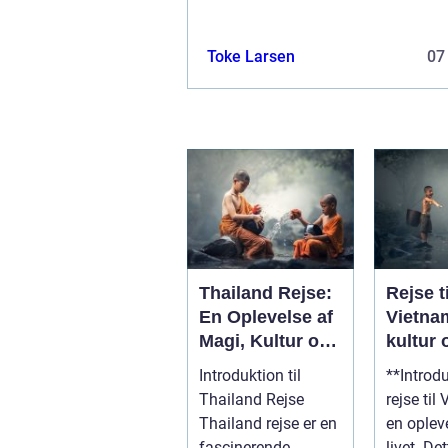
Toke Larsen
07
Thailand Rejse:
Rejse ti
En Oplevelse af
Vietna
Magi, Kultur og
kultur 
Eventyr
historie
Introduktion til
**Introd
naturli
Thailand Rejse
rejse til
skønh
Thailand rejse er en
en oplev
fascinerende
livet. Det