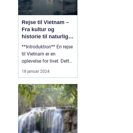
Rejse til Vietnam –
Fra kultur og
historie til naturlig
skønhed
**Introduktion** En rejse
til Vietnam er en
oplevelse for livet. Dette
vidunderlige land i
18 januar 2024
Sydøstasien er fyldt med
en rig kultur, en
fascinerende historie og
betagende naturlig
skønhed. Uanset om du
er en eventyrlysten
rejsende eller en
kulturintere...