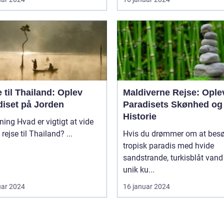
 til Thailand: Oplev
Maldiverne Rejse: Ople
diset på Jorden
Paradisets Skønhed og
Historie
vigtigt at vide
om en rejse til Thailand? ...
Hvis du drømmer om at besø
tropisk paradis med hvide
sandstrande, turkisblåt vand
unik ku...
uar 2024
16 januar 2024