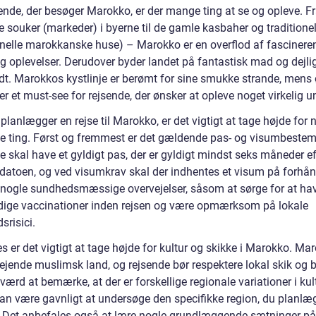
sende, der besøger Marokko, er der mange ting at se og opleve. F
e souker (markeder) i byerne til de gamle kasbaher og traditionel
ionelle marokkanske huse) – Marokko er en overflod af fascinere
og oplevelser. Derudover byder landet på fantastisk mad og dejli
ndt. Marokkos kystlinje er berømt for sine smukke strande, mens
r et must-see for rejsende, der ønsker at opleve noget virkelig un
planlægger en rejse til Marokko, er det vigtigt at tage højde for 
ke ting. Først og fremmest er det gældende pas- og visumbestem
 skal have et gyldigt pas, der er gyldigt mindst seks måneder ef
edatoen, og ved visumkrav skal der indhentes et visum på forhån
 nogle sundhedsmæssige overvejelser, såsom at sørge for at ha
ige vaccinationer inden rejsen og være opmærksom på lokale
srisici.
s er det vigtigt at tage højde for kultur og skikke i Marokko. Ma
ejende muslimsk land, og rejsende bør respektere lokal skik og b
værd at bemærke, at der er forskellige regionale variationer i kul
kan være gavnligt at undersøge den specifikke region, du planlæ
 Det anbefales også at lære nogle grundlæggende sætninger på