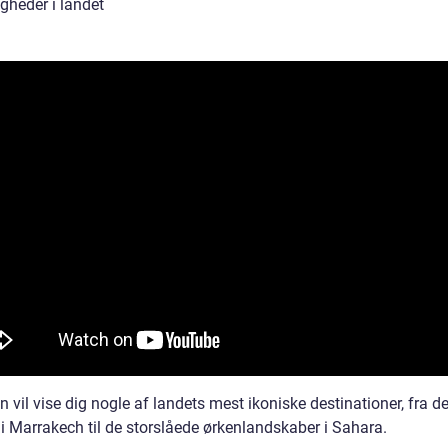
gheder i landet
n vil vise dig nogle af landets mest ikoniske destinationer, fra de
 i Marrakech til de storslåede ørkenlandskaber i Sahara.