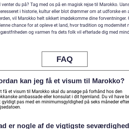
 venter du på? Tag med os på en magisk rejse til Marokko. Uan
teresseret i historie, kultur eller blot drømmer om at udforske en
verden, vil Marokko helt sikkert imødekomme dine forventninger. 
denne chance for at opleve et land, hvor tradition og modernitet
 gæstfriheden og varmen fra dets folk vil efterlade dig med mind
FAQ
ordan kan jeg få et visum til Marokko?
at få et visum til Marokko skal du ansøge på forhånd hos den
kkanske ambassade eller konsulat i dit hjemland. Du vil have b
et gyldigt pas med en minimumsgyldighed på seks måneder efte
ejsedatoen.
ad er nogle af de vigtigste seværdighed