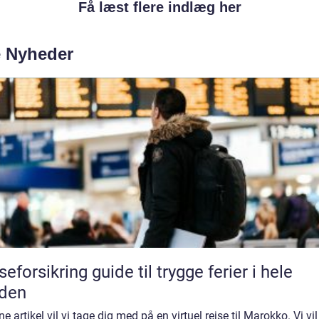
Få læst flere indlæg her
e Nyheder
seforsikring guide til trygge ferier i hele
rden
ne artikel vil vi tage dig med på en virtuel rejse til Marokko. Vi vil