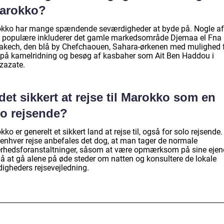
Marokko?
kko har mange spændende seværdigheder at byde på. Nogle af
 populære inkluderer det gamle markedsområde Djemaa el Fna 
akech, den blå by Chefchaouen, Sahara-ørkenen med mulighed f
 på kamelridning og besøg af kasbaher som Ait Ben Haddou i
zazate.
det sikkert at rejse til Marokko som en
lo rejsende?
ko er generelt et sikkert land at rejse til, også for solo rejsend
enhver rejse anbefales det dog, at man tager de normale
erhedsforanstaltninger, såsom at være opmærksom på sine ejen
å at gå alene på øde steder om natten og konsultere de lokale
igheders rejsevejledning.