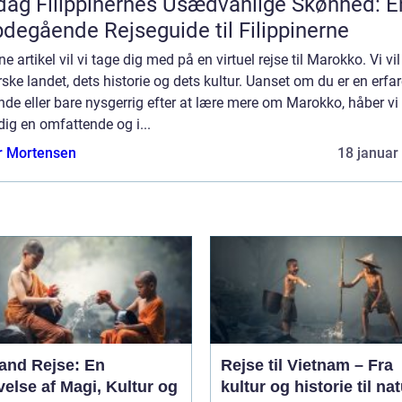
ag Filippinernes Usædvanlige Skønhed: E
degående Rejseguide til Filippinerne
ne artikel vil vi tage dig med på en virtuel rejse til Marokko. Vi vil
ske landet, dets historie og dets kultur. Uanset om du er en erfa
nde eller bare nysgerrig efter at lære mere om Marokko, håber vi
dig en omfattende og i...
r Mortensen
18 januar
land Rejse: En
Rejse til Vietnam – Fra
else af Magi, Kultur og
kultur og historie til nat