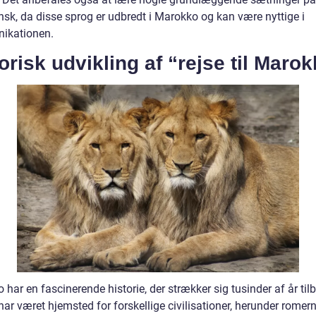
ansk, da disse sprog er udbredt i Marokko og kan være nyttige i
ikationen.
orisk udvikling af “rejse til Maro
har en fascinerende historie, der strækker sig tusinder af år til
ar været hjemsted for forskellige civilisationer, herunder romern