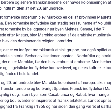
, berbere og senere franskmændene, der havde koloniseringen a
 indtil midten af det 20. århundrede.
et romerske imperium blev Marokko en del af provinsen Mauret
a. Den romerske indflydelse kan stadig ses i ruinerne af Volubili
ret romerske by beliggende nær byen Meknes. Senere, i det 7.
ede efter Kristus, blev Marokko erobret af de arabiske muslimsk
m blev den dominerende religion i området.
, der er en indfødt marokkansk etnisk gruppe, har også spillet e
landets historie. Berber civilisationen opstod i Nordafrika og strak
t, der nu er Marokko, før den blev erobret af araberne. Men berbe
le og lingvistiske indflydelse har overlevet, og deres kulturelle tra
ig findes i hele landet.
9. og 20. århundrede blev Marokko koloniseret af europæiske mag
 franskmændene og kortvarigt Spanien. Fransk indflydelse i Ma
 synlig i dag, især i byer som Casablanca og Rabat, hvor mange
r og boulevarder er inspireret af fransk arkitektur. Landet opnå
ighed fra Frankrig i 1956 og har siden den gang været et uafh