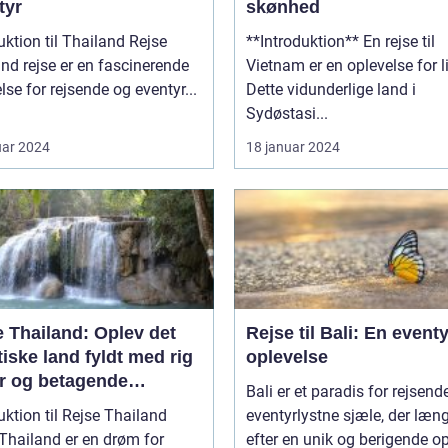
tyr
skønhed
uktion til Thailand Rejse
**Introduktion** En rejse til
nd rejse er en fascinerende
Vietnam er en oplevelse for li
lse for rejsende og eventyr...
Dette vidunderlige land i
Sydøstasi...
uar 2024
18 januar 2024
 Thailand: Oplev det
Rejse til Bali: En eventy
iske land fyldt med rig
oplevelse
ur og betagende
Bali er et paradis for rejsend
hed
uktion til Rejse Thailand
eventyrlystne sjæle, der læn
Thailand er en drøm for
efter en unik og berigende op