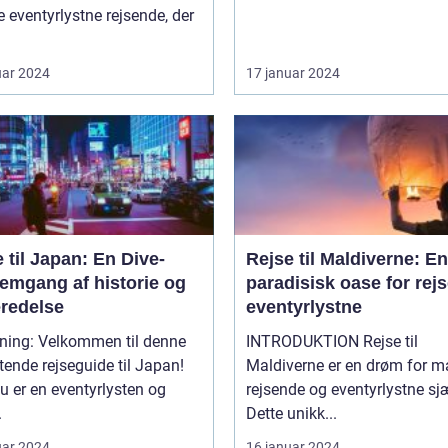
eventyrlystne rejsende, der
uar 2024
17 januar 2024
 til Japan: En Dive-
Rejse til Maldiverne: En
emgang af historie og
paradisisk oase for rej
eredelse
eventyrlystne
dning: Velkommen til denne
INTRODUKTION Rejse til
ende rejseguide til Japan!
Maldiverne er en drøm for 
u er en eventyrlysten og
rejsende og eventyrlystne sj
.
Dette unikk...
uar 2024
16 januar 2024