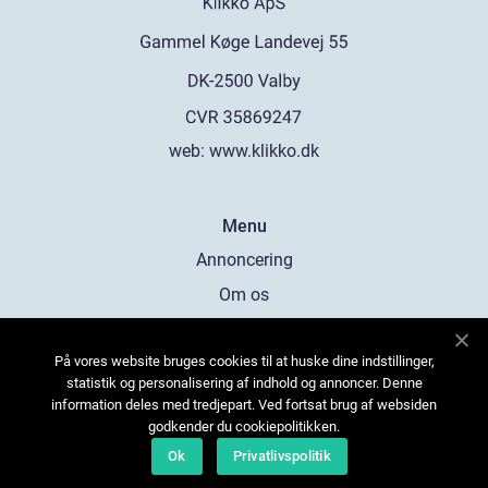
web:
www.klikko.dk
Menu
Annoncering
Om os
Cookies
På vores website bruges cookies til at huske dine indstillinger,
Kontakt os
statistik og personalisering af indhold og annoncer. Denne
Sitemap
information deles med tredjepart. Ved fortsat brug af websiden
godkender du cookiepolitikken.
Ok
Privatlivspolitik