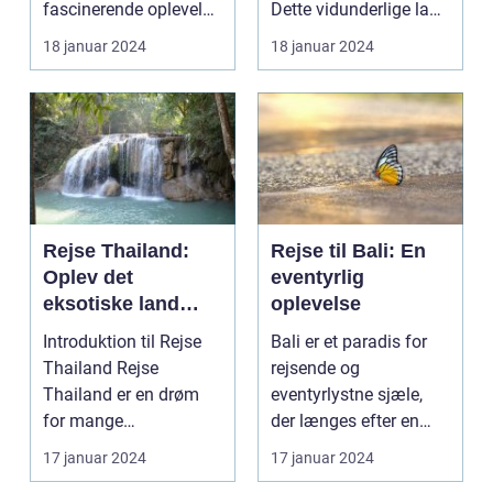
fascinerende oplevelse
Dette vidunderlige land
for rejsende og
i Sydøstasi...
18 januar 2024
18 januar 2024
eventyr...
Rejse Thailand:
Rejse til Bali: En
Oplev det
eventyrlig
eksotiske land
oplevelse
fyldt med rig kultur
Introduktion til Rejse
Bali er et paradis for
og betagende
Thailand Rejse
rejsende og
skønhed
Thailand er en drøm
eventyrlystne sjæle,
for mange
der længes efter en
eventyrlystne rejsende,
unik og berigende
17 januar 2024
17 januar 2024
der søg...
opleve...