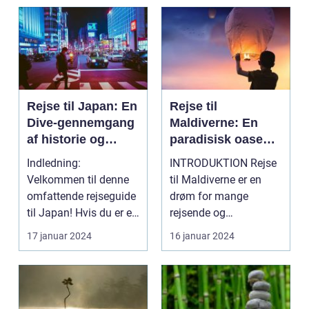
Rejse til Japan: En
Rejse til
Dive-gennemgang
Maldiverne: En
af historie og
paradisisk oase
forberedelse
for rejsende
Indledning:
INTRODUKTION Rejse
eventyrlystne
Velkommen til denne
til Maldiverne er en
omfattende rejseguide
drøm for mange
til Japan! Hvis du er en
rejsende og
eventyrlysten og
eventyrlystne sjæle.
17 januar 2024
16 januar 2024
nysg...
Dette unikk...