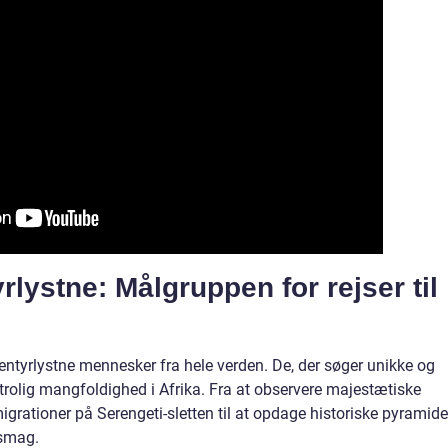
lystne: Målgruppen for rejser til
 eventyrlystne mennesker fra hele verden. De, der søger unikke og
 utrolig mangfoldighed i Afrika. Fra at observere majestætiske
igrationer på Serengeti-sletten til at opdage historiske pyramider
 smag.