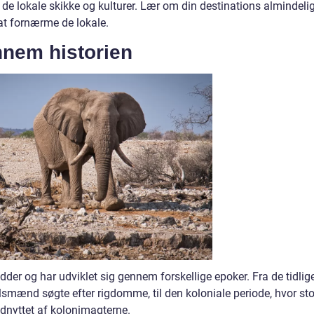
r de lokale skikke og kulturer. Lær om din destinations almindeli
t fornærme de lokale.
ennem historien
rødder og har udviklet sig gennem forskellige epoker. Fra de tidlig
smænd søgte efter rigdomme, til den koloniale periode, hvor sto
udnyttet af kolonimagterne.