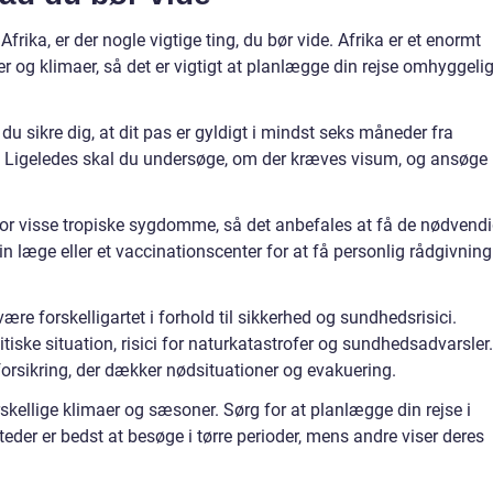
Afrika, er der nogle vigtige ting, du bør vide. Afrika er et enormt
r og klimaer, så det er vigtigt at planlægge din rejse omhyggelig
 du sikre dig, at dit pas er gyldigt i mindst seks måneder fra
r. Ligeledes skal du undersøge, om der kræves visum, og ansøge 
 for visse tropiske sygdomme, så det anbefales at få de nødvend
din læge eller et vaccinationscenter for at få personlig rådgivning
re forskelligartet i forhold til sikkerhed og sundhedsrisici.
tiske situation, risici for naturkatastrofer og sundhedsadvarsler.
forsikring, der dækker nødsituationer og evakuering.
skellige klimaer og sæsoner. Sørg for at planlægge din rejse i
der er bedst at besøge i tørre perioder, mens andre viser deres