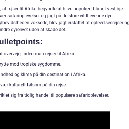
 at rejser til Afrika begyndte at blive populært blandt vestlige
sær safarioplevelser og jagt på de store vildtlevende dyr.
bevidstheden voksede, blev jagt erstattet af oplevelsesrejser o
ndre dyrelivet uden at skade det.
lletpoints:
 overveje, inden man rejser til Afrika.
skytte mod tropiske sygdomme.
ndhed og klima på din destination i Afrika.
 vær kulturelt følsom på din rejse.
viklet sig fra tidlig handel til populære safarioplevelser.