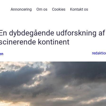
Annoncering
Om os
Cookies
Kontakt os
a: En dybdegående udforskning af
ascinerende kontinent
redaktio
en