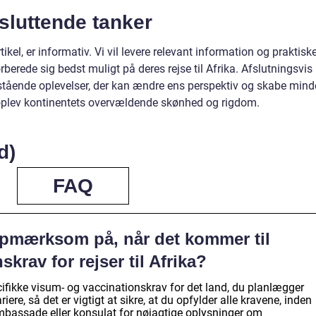
sluttende tanker
ikel, er informativ. Vi vil levere relevant information og praktisk
orberede sig bedst muligt på deres rejse til Afrika. Afslutningsvis
stående oplevelser, der kan ændre ens perspektiv og skabe mind
 oplev kontinentets overvældende skønhed og rigdom.
d)
FAQ
opmærksom på, når det kommer til
krav for rejser til Afrika?
cifikke visum- og vaccinationskrav for det land, du planlægger
iere, så det er vigtigt at sikre, at du opfylder alle kravene, inden
ambassade eller konsulat for nøjagtige oplysninger om