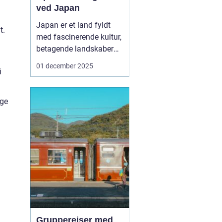
ved Japan
Japan er et land fyldt
t.
med fascinerende kultur,
betagende landskaber
og travle byer. For
01 december 2025
i
mange rejsende, der
ønsker at udforske dette
mangfoldige land, er en
ige
af de bedste måder at
komme rundt på ved at
bruge et "Rail Pass
Japan". ...
Grupperejser med