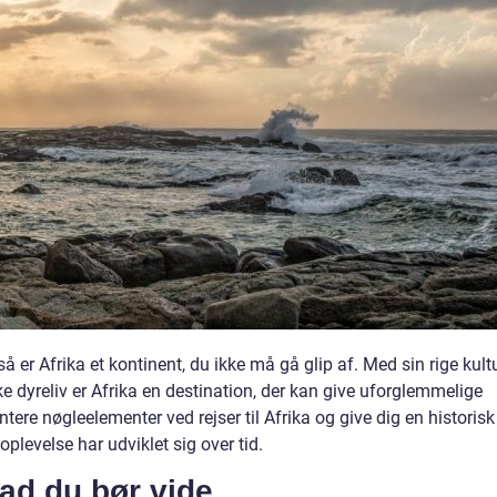
å er Afrika et kontinent, du ikke må gå glip af. Med sin rige kultu
 dyreliv er Afrika en destination, der kan give uforglemmelige
entere nøgleelementer ved rejser til Afrika og give dig en historisk
levelse har udviklet sig over tid.
vad du bør vide