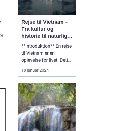
e
Rejse til Vietnam –
Fra kultur og
er
historie til naturlig
skønhed
**Introduktion** En rejse
til Vietnam er en
oplevelse for livet. Dette
vidunderlige land i
18 januar 2024
Sydøstasien er fyldt med
en rig kultur, en
fascinerende historie og
betagende naturlig
skønhed. Uanset om du
er en eventyrlysten
rejsende eller en
kulturintere...