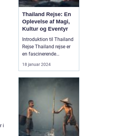
Thailand Rejse: En
Oplevelse af Magi,
Kultur og Eventyr
Introduktion til Thailand
Rejse Thailand rejse er
en fascinerende
oplevelse for rejsende og
18 januar 2024
eventyrlystne sjæle, der
søger at udforske en
række naturlige
underværker, historiske
steder, livlige byer og en
unik kultur. Beliggende i
det sydøstlige Asi...
 i