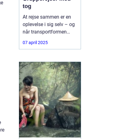
ge
tog
At rejse sammen er en
oplevelse i sig selv – og
når transportformen
samtidig er både
07 april 2025
komfortabel, bæredygtig
og fleksibel, bliver det
ikke meget bedre.
e
re