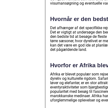
visumansøgning og eventuelle vac
Hvornår er den bedste 
Det afhænger af det specifikke rejs
Det er vigtigt at undersøge den bed
den bedste tid at besøge de fleste 
tørre sæsoner, hvor dyrelivet er me
kan det være en god ide at planlægg
det pågældende land.
Hvorfor er Afrika bl
Afrika er blevet populær som rej
dyreliv og kulturelle rigdom. Saf
løver og elefanter, er en stor attra
eventyraktiviteter som bjergbestig
popularitet med besøg til fascine
marokkanske medinaer. Afrika har 
uforglemmelige oplevelser og even