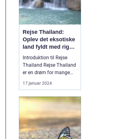
Rejse Thailand:
Oplev det eksotiske
land fyldt med rig
kultur og betagende
Introduktion til Rejse
skønhed
Thailand Rejse Thailand
er en drøm for mange
eventyrlystne rejsende,
17 januar 2024
der søger at opleve
landets unikke kultur,
smukke strande og
spændende historie.
Beliggende i
Sydøstasien er Thailand
berømt for sin