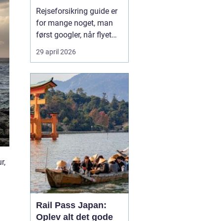
Rejseforsikring guide er
for mange noget, man
først googler, når flyet
snart letter, eller passet
29 april 2026
allerede ligger i
håndbagagen. På trods
af det er en god
rejseforsikring lige så
vigtig som billet og pas.
Med en gennemarbejdet
forsikring kan du
undgå...
r,
Rail Pass Japan:
Oplev alt det gode