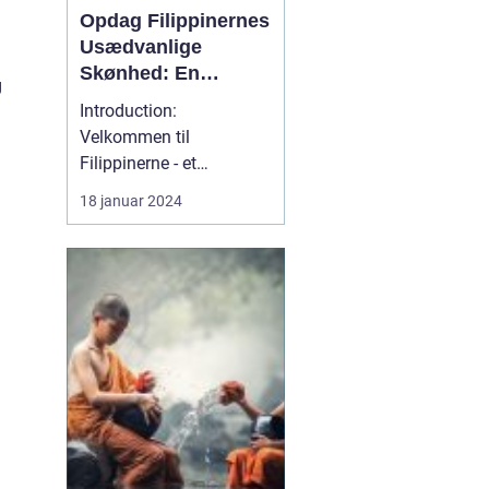
Opdag Filippinernes
Usædvanlige
Skønhed: En
g
Dybdegående
Introduction:
Rejseguide til
Velkommen til
Filippinerne
Filippinerne - et
fortryllende rejsemål, der
18 januar 2024
byder på uspoleret natur,
paradisiske strande,
livlige byer og en unik
kultur. Denne
dybdegående rejseguide
er beregnet til rejsende
og eventyrlystne, der
ønsker at udforske Fil...