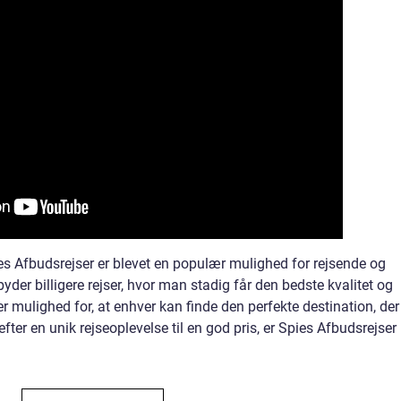
ies Afbudsrejser er blevet en populær mulighed for rejsende og
yder billigere rejser, hvor man stadig får den bedste kvalitet og
r mulighed for, at enhver kan finde den perfekte destination, der
efter en unik rejseoplevelse til en god pris, er Spies Afbudsrejser