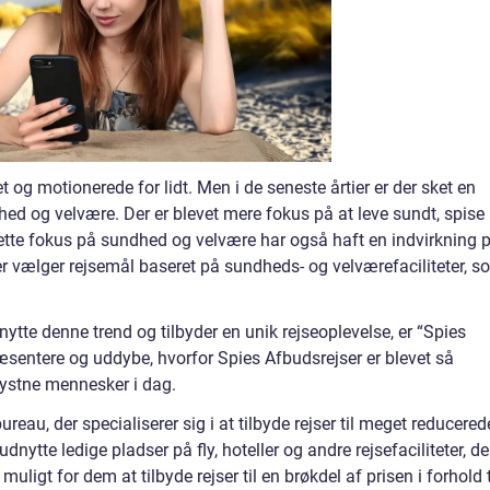
t og motionerede for lidt. Men i de seneste årtier er der sket en
ed og velvære. Der er blevet mere fokus på at leve sundt, spise
ette fokus på sundhed og velvære har også haft en indvirkning 
der vælger rejsemål baseret på sundheds- og velværefaciliteter, 
ytte denne trend og tilbyder en unik rejseoplevelse, er “Spies
præsentere og uddybe, hvorfor Spies Afbudsrejser er blevet så
lystne mennesker i dag.
reau, der specialiserer sig i at tilbyde rejser til meget reducered
udnytte ledige pladser på fly, hoteller og andre rejsefaciliteter, de
muligt for dem at tilbyde rejser til en brøkdel af prisen i forhold t