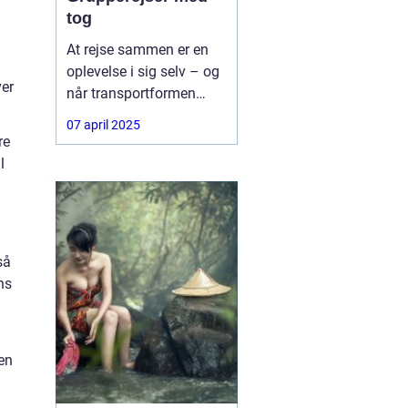
tog
At rejse sammen er en
oplevelse i sig selv – og
ver
når transportformen
samtidig er både
07 april 2025
komfortabel, bæredygtig
re
og fleksibel, bliver det
l
ikke meget bedre.
så
ns
den