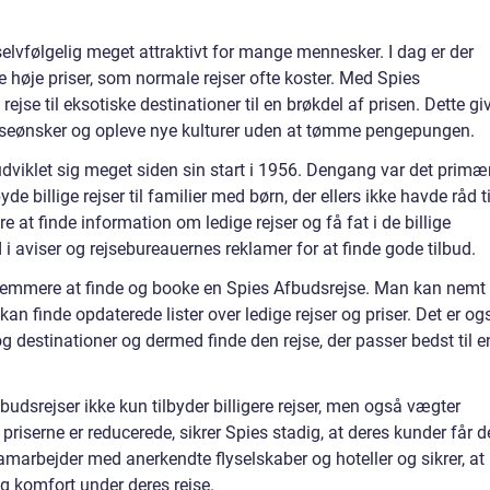
r selvfølgelig meget attraktivt for mange mennesker. I dag er der
de høje priser, som normale rejser ofte koster. Med Spies
ejse til eksotiske destinationer til en brøkdel af prisen. Dette gi
ejseønsker og opleve nye kulturer uden at tømme pengepungen.
udviklet sig meget siden sin start i 1956. Dengang var det primæ
e billige rejser til familier med børn, der ellers ikke havde råd ti
 at finde information om ledige rejser og få fat i de billige
d i aviser og rejsebureauernes reklamer for at finde gode tilbud.
t nemmere at finde og booke en Spies Afbudsrejse. Man kan nemt
 finde opdaterede lister over ledige rejser og priser. Det er og
og destinationer og dermed finde den rejse, der passer bedst til e
budsrejser ikke kun tilbyder billigere rejser, men også vægter
priserne er reducerede, sikrer Spies stadig, at deres kunder får 
amarbejder med anerkendte flyselskaber og hoteller og sikrer, at
g komfort under deres rejse.