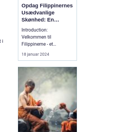
Opdag Filippinernes
Usædvanlige
Skønhed: En
Dybdegående
Introduction:
Rejseguide til
Velkommen til
Filippinerne
 i
Filippinerne - et
fortryllende rejsemål, der
18 januar 2024
byder på uspoleret natur,
paradisiske strande,
livlige byer og en unik
kultur. Denne
dybdegående rejseguide
er beregnet til rejsende
og eventyrlystne, der
ønsker at udforske Fil...