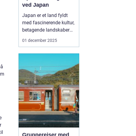
ved Japan
Japan er et land fyldt
med fascinerende kultur,
betagende landskaber
og travle byer. For
01 december 2025
mange rejsende, der
ønsker at udforske dette
mangfoldige land, er en
af de bedste måder at
på
komme rundt på ved at
som
bruge et "Rail Pass
Japan". ...
e
r
il
Grupperejser med