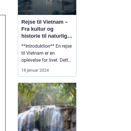
Rejse til Vietnam –
Fra kultur og
historie til naturlig
skønhed
**Introduktion** En rejse
til Vietnam er en
oplevelse for livet. Dette
vidunderlige land i
18 januar 2024
Sydøstasien er fyldt med
en rig kultur, en
fascinerende historie og
betagende naturlig
skønhed. Uanset om du
er en eventyrlysten
rejsende eller en
kulturintere...