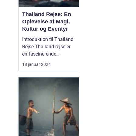
Thailand Rejse: En
Oplevelse af Magi,
Kultur og Eventyr
Introduktion til Thailand
Rejse Thailand rejse er
en fascinerende
oplevelse for rejsende og
18 januar 2024
eventyrlystne sjæle, der
søger at udforske en
række naturlige
underværker, historiske
steder, livlige byer og en
unik kultur. Beliggende i
det sydøstlige Asi...