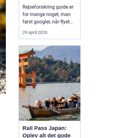
Rejseforsikring guide er
for mange noget, man
først googler, når flyet
snart letter, eller passet
29 april 2026
allerede ligger i
håndbagagen. På trods
af det er en god
rejseforsikring lige så
vigtig som billet og pas.
Med en gennemarbejdet
forsikring kan du
undgå...
Rail Pass Japan:
Oplev alt det gode