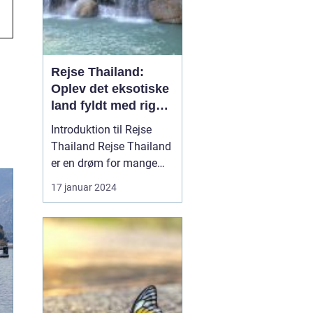
Rejse Thailand:
Oplev det eksotiske
land fyldt med rig
kultur og betagende
Introduktion til Rejse
skønhed
Thailand Rejse Thailand
er en drøm for mange
eventyrlystne rejsende,
17 januar 2024
der søger at opleve
landets unikke kultur,
smukke strande og
spændende historie.
Beliggende i
Sydøstasien er Thailand
berømt for sin