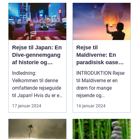
Rejse til Japan: En
Rejse til
Dive-gennemgang
Maldiverne: En
af historie og
paradisisk oase
forberedelse
for rejsende
Indledning:
INTRODUKTION Rejse
eventyrlystne
Velkommen til denne
til Maldiverne er en
omfattende rejseguide
drøm for mange
til Japan! Hvis du er en
rejsende og
eventyrlysten og
eventyrlystne sjæle.
17 januar 2024
16 januar 2024
nysg...
Dette unikk...