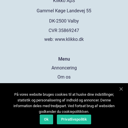
web:
www.klikko.dk
Menu
Annoncering
Om os
Cookies
På vores website bruges cookies til at huske dine indstillinger,
Kontakt os
statistik og personalisering af indhold og annoncer. Denne
Sitemap
information deles med tredjepart. Ved fortsat brug af websiden
godkender du cookiepolitikken.
Ok
Privatlivspolitik