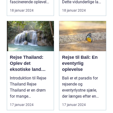
fascinerende oplevelse
Dette vidunderlige land
for rejsende og
i Sydøstasi...
18 januar 2024
18 januar 2024
eventyr...
Rejse Thailand:
Rejse til Bali: En
Oplev det
eventyrlig
eksotiske land
oplevelse
fyldt med rig kultur
Introduktion til Rejse
Bali er et paradis for
og betagende
Thailand Rejse
rejsende og
skønhed
Thailand er en drøm
eventyrlystne sjæle,
for mange
der længes efter en
eventyrlystne rejsende,
unik og berigende
17 januar 2024
17 januar 2024
der søg...
opleve...