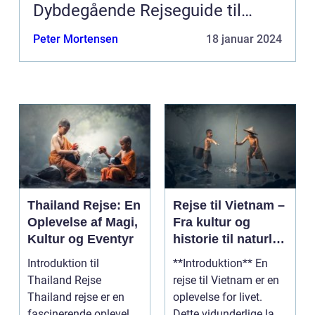
Dybdegående Rejseguide til
Filippinerne
Peter Mortensen
18 januar 2024
Thailand Rejse: En
Rejse til Vietnam –
Oplevelse af Magi,
Fra kultur og
Kultur og Eventyr
historie til naturlig
skønhed
Introduktion til
**Introduktion** En
Thailand Rejse
rejse til Vietnam er en
Thailand rejse er en
oplevelse for livet.
fascinerende oplevelse
Dette vidunderlige land