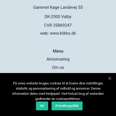
web:
www.klikko.dk
Menu
Annoncering
Om os
Cookies
På vores website bruges cookies til at huske dine indstillinger,
Kontakt os
statistik og personalisering af indhold og annoncer. Denne
Sitemap
information deles med tredjepart. Ved fortsat brug af websiden
godkender du cookiepolitikken.
Ok
Privatlivspolitik