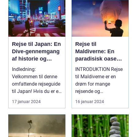
Rejse til Japan: En
Rejse til
Dive-gennemgang
Maldiverne: En
af historie og
paradisisk oase
forberedelse
for rejsende
Indledning:
INTRODUKTION Rejse
eventyrlystne
Velkommen til denne
til Maldiverne er en
omfattende rejseguide
drøm for mange
til Japan! Hvis du er en
rejsende og
eventyrlysten og
eventyrlystne sjæle.
17 januar 2024
16 januar 2024
nysg...
Dette unikk...