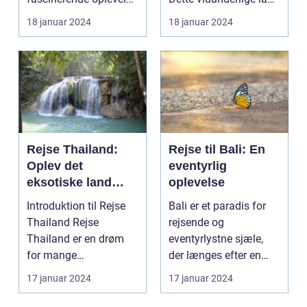
for rejsende og
i Sydøstasi...
18 januar 2024
18 januar 2024
eventyr...
Rejse Thailand:
Rejse til Bali: En
Oplev det
eventyrlig
eksotiske land
oplevelse
fyldt med rig kultur
Introduktion til Rejse
Bali er et paradis for
og betagende
Thailand Rejse
rejsende og
skønhed
Thailand er en drøm
eventyrlystne sjæle,
for mange
der længes efter en
eventyrlystne rejsende,
unik og berigende
17 januar 2024
17 januar 2024
der søg...
opleve...